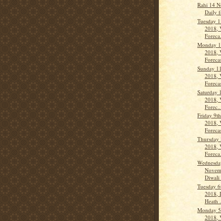
Rahi 14 
Daily f
Tuesday 
2018, 
Foreca.
Monday 1
2018, 
Forecas
Sunday 1
2018, 
Forecas
Saturday 
2018, 
Forec..
Friday 9t
2018, 
Forecas
Thursday
2018, 
Foreca.
Wednesda
Novem
Diwali 
Tuesday 
2018, D
Heath .
Monday 5
2018, 