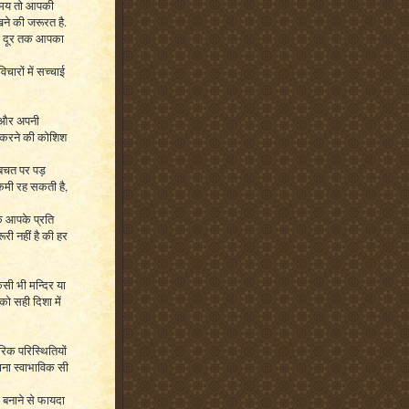
 समय तो आपकी
खने की जरूरत है.
जो दूर तक आपका
िचारों में सच्चाई
न और अपनी
र करने की कोशिश
ी बचत पर पड़
 कमी रह सकती है,
के आपके प्रति
ूरी नहीं है की हर
सी भी मन्दिर या
को सही दिशा में
रिक परिस्थितियों
ाना स्वाभाविक सी
ा बनाने से फायदा