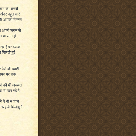
लाभ की अच्छी
 अंदर बहुत सारे
ताकि आपकी मेहनत
 कुछ अपनी लगन से
रना आसान हो
 रहा है पर इसका
े मिलती हुई
 पैसे की बढती
बलियत पर शक
खने की भी जरूरत
भी कर रहे हैं.
में भी न डालें
तरह के मिलेझुले