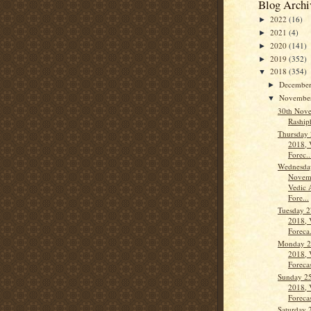
Blog Archi
2022
(16)
►
2021
(4)
►
2020
(141)
►
2019
(352)
►
2018
(354)
▼
Decembe
►
Novembe
▼
30th Nov
Rashiph
Thursday
2018, 
Forec..
Wednesda
Novem
Vedic 
Fore...
Tuesday 
2018, 
Foreca.
Monday 2
2018, 
Forecas
Sunday 2
2018, 
Forecas
Saturday 