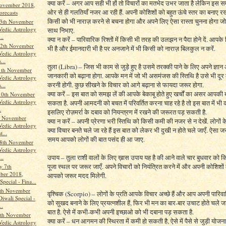
क्या करें – अगर आप सही भी हों तो विचारों का मतभेद उभर जाता है लेकिन इस
November 2018,
ओर से ही गलतियाँ नजर आ रही हैं. अपनी कोशिशों को बहुत ऊंचे स्तर का बनाए र
orecasts
किसी को भी नाराज़ करने से बचना होगा और अपने लिए ऐसा रास्ता चुनना होगा 
13th November
Vedic Astrology
साथ निभाए.
..
क्या न करें – पारिवारिक रिश्तों में किसी भी तरह की उलझन न पैदा होने दें. आपके व
2th November
भी है और ईमानदारी भी है पर अनजाने में भी किसी को नाराज़ बिलकुल न करें.
Vedic Astrology
...
तुला (Libra) – जिस भी काम से जुड़े हुए है उसमे तरक्की पाने के लिए अपने ज्ञा
1th November
जानकारी को बढ़ाना होगा. आपके मन में जो भी असमंजस की स्तिथि है उसे भी दू
Vedic Astrology
करनी होगी. कुछ सीखने के विचार को आगे बढ़ाना से फायदा जरूर होगा.
...
क्या करें – इस बात को समझ लें की आपके बेकाबू होते हुए खर्चों का असर आपक
10th November
Vedic Astrology
सकता है. अपनी आमदनी को बचत में परिवर्तित करना चाह रहे है तो इस बात में भी
.
इसलिए रोज़मर्रा के दबाव को नियन्त्रण में रखने की जरूरत पड़ सकती है.
h November
क्या न करें – अपनी प्रेरणा भरी स्तिथि को किसी कमी की नजर से न देखें. लोगों 
Vedic Astrology
क्या विचार बनते चले जा रहे हैं इस बात को लेकर भी दुखी न होते चले जाएँ. ऐसा जर
t...
समय आपको लोगों की बात पसंद ही आ जाए.
 8th November
Vedic Astrology
उपाय – तुला राशी वालों के लिए ख़ास उपाय यह है की आने वाले चार बुधवार को कि
..
पूजा स्थल पर जरूर जाएँ. अपने विचारों को नियंत्रित करने में और अपनी कोशिशों 
y 7th
ber 2018,
आपको जरूर मदद मिलेगी.
Special - Fina...
6th November
वृश्चिक (Scorpio) – लोगों के प्रति आपके विचार अच्छे हैं और आप अपनी पारिवा
iwali Special -
को सुखद बनाने के लिए प्रयत्नशील हैं, फिर भी मन का बार-बार उचाट होते चले ज
..
बात है. ऐसे में कभी-कभी अपनी इच्छाओ को भी दबाना पड़ सकता है.
th November
क्या करें – धन आगमन की स्थिरता में कमी हो सकती है, ऐसे में पैसे से जुड़ी योजन
Vedic Astrology