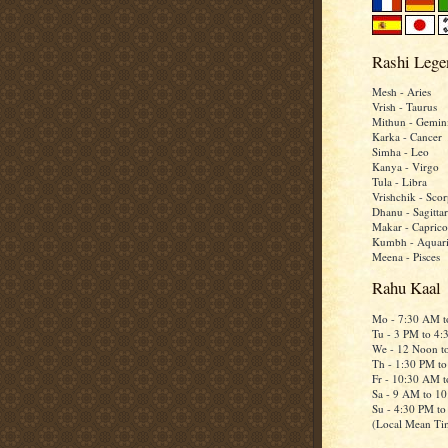
Rashi Lege
Mesh - Aries
Vrish - Taurus
Mithun - Gemin
Karka - Cancer
Simha - Leo
Kanya - Virgo
Tula - Libra
Vrishchik - Scor
Dhanu - Sagittar
Makar - Caprico
Kumbh - Aquar
Meena - Pisces
Rahu Kaal
Mo - 7:30 AM 
Tu - 3 PM to 4
We - 12 Noon t
Th - 1:30 PM t
Fr - 10:30 AM 
Sa - 9 AM to 1
Su - 4:30 PM t
(Local Mean Ti