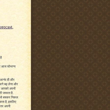
recast,
है
र आज सोभाग्य
ा आनंद ही और
 आगे बढ़ लेना और
की आपको अपनों
की जरूरत है.
ेद से बचकर निकल
सकता है, इसलिए
रंतर अपनी