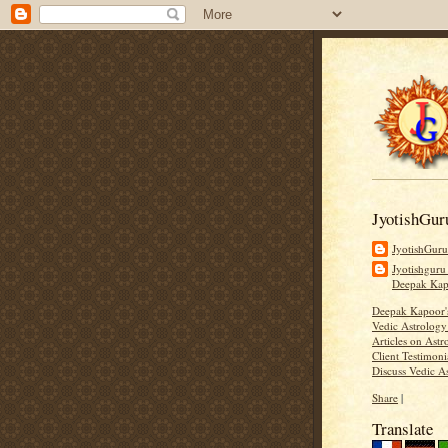
JyotishGur
JyotishGur
Jyotishguru
Deepak Ka
Deepak Kapoor
Vedic Astrology
Articles on Astr
Client Testimoni
Discuss Vedic A
Share
|
Translate