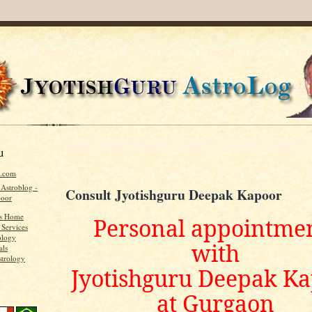
u
u.com
 Astroblog -
Consult Jyotishguru Deepak Kapoor
poor
's Home
Personal appointme
 Services
ology
with
als
strology
Jyotishguru Deepak K
at Gurgaon