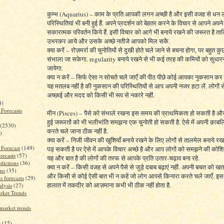
कुम्भ (Aquarius) – काम के प्रति आपकी लगन अच्छी है और इसी वजह से धन 
परिस्थितियां भी बनी हुई हैं. अपने प्रदर्शन को बेहतर करने के विचार से आपने अपने
सकारत्मक परिवर्तन किये हैं. इसी विचार को आगे भी बनाये रखने की जरूरत है 
उभरकर आये और उसके अच्छे नतीजे आपको मिल सकें.
क्या करें – रोज़मर्रा की चुनोतियों से दुखी होते चले जाने से बचना होगा, पर बहुत
संभाला जा सकेगा. regularity बनाये रखने से भी कई तरह की कमियों को सुधा
जायेगा.
क्या न करें – सिर्फ ऐसा न सोचते चले जाएँ की पीठ पीछे कोई आपका नुकसान कर
यह मतलब नहीं है की नुकसान की परिस्थितियों से आप अपनी नजर हटा लें. लोगों स
अच्छाई और मदद को किसी भी रूप से नकारे नहीं.
4)
 Forecasts
मीन (Pisces) – पैसे को संभाले रखना इस समय की प्राथमिकता हो सकती है और
हुई जरूरतों को भी भलीभांति समझना एक चुनोती हो सकती है. ऐसे में अपनी क़ा
(2530)
करते चले जाना ठीक नहीं है.
)
क्या करें – निजी जीवन की खुशियाँ बनाये रखने के लिए लोगों से तालमेल बनाये र
 Forecast
(149)
पड़ सकती है पर ऐसे में आपके विचार अच्छे है और आप लोगों को समझने की कोशिश 
recasts
(57)
यह और बात है की लोगों की तरफ से आपके प्रति उतार-चढ़ाव बना रहे.
dictions
(36)
क्या न करें – किसी वजह से अपने पैसे से जुड़े दबाब बढ़ाएं नहीं. अपनी बचत को खतरे 
ons
(35)
और किसी से कोई ऐसी बात भी न कहें जो लोग आपसे किनारा करते चले जाएँ. इस 
s forecasts
(29)
हालात में तकदीर को आज़माना कभी भी ठीक नहीं होता है.
alysis
(27)
rket Trends
market trends
s
(15)