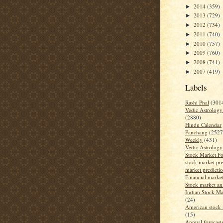
2014
(359)
►
2013
(729)
►
2012
(734)
►
2011
(740)
►
2010
(757)
►
2009
(760)
►
2008
(741)
►
2007
(419)
►
Labels
Rashi Phal
(301
Vedic Astrology
(2880)
Hindu Calendar
Panchang
(2527
Weekly
(431)
Vedic Astrology
Stock Market Fo
stock market pre
market predicti
Financial market
Stock market an
Indian Stock Ma
(24)
American stock 
(15)
Annual forecast