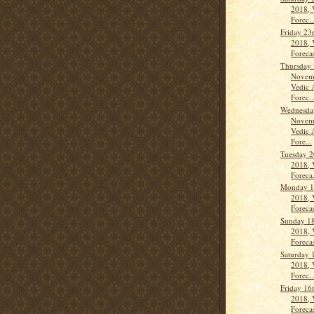
2018, 
Forec..
Friday 2
2018, 
Forecas
Thursday
Novem
Vedic 
Forec..
Wednesda
Novem
Vedic 
Fore...
Tuesday 
2018, 
Foreca.
Monday 1
2018, 
Forecas
Sunday 1
2018, 
Forecas
Saturday 
2018, 
Forec..
Friday 16
2018, 
Forecas