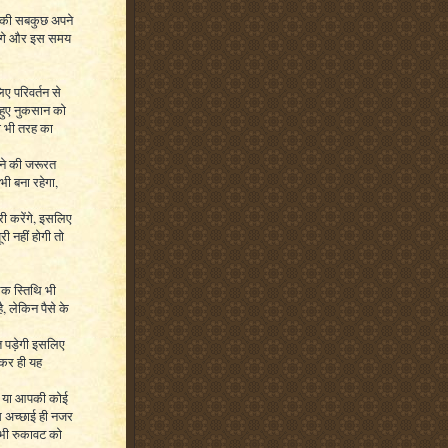
ें की सबकुछ अपने
येंगे और इस समय
ए परिवर्तन से
े हुए नुकसान को
ी भी तरह का
ाने की जरूरत
भी बना रहेगा,
ी करेंगे, इसलिए
ी नहीं होगी तो
क स्तिथि भी
, लेकिन पैसे के
रत पड़ेगी इसलिए
ाकर ही यह
है या आपकी कोई
स अच्छाई ही नजर
 भी रुकावट को