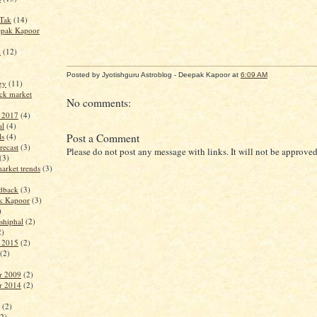
jTak
(14)
epak Kapoor
m
(12)
Posted by Jyotishguru Astroblog - Deepak Kapoor
at
6:09 AM
ogy
(11)
ck market
No comments:
t 2017
(4)
al
(4)
Post a Comment
ls
(4)
recast
(3)
Please do not post any message with links. It will not be approved
(3)
arket trends
(3)
edback
(3)
k Kapoor
(3)
)
shiphal
(2)
2)
t 2015
(2)
(2)
r 2009
(2)
r 2014
(2)
(2)
(2)