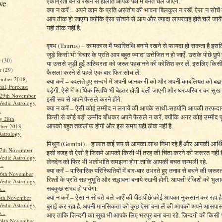
एकाग्रता बनाये रखने से हालात आपके पक्ष में बनते चले जाएंगे.
ve
क्या न करें – अपने काम के प्रति असंतोष की भावना बिलकुल न रखें. ऐसा न सोच
आप ठीक हो जाएगा क्योंकि ऐसा सोचने से आप और ज्यादा लापरवाह होते चले जा
यही ठीक नहीं है.
वृषभ (Taurus) – कामकाज में य्थास्तिथि बनाये रखने से फायदा हो सकता है इसलि
जुड़े किसी भी विचार के प्रति आप बहुत ज्यादा उत्तेजित न हो जाएँ. उसके पीछे छुप
r
(30)
या उससे जुड़ी हुई अस्थिरता को जरूर पहचानने की कोशिश कर लें, इसलिए किस
r
(29)
फैसला करने से पहले एक बार फिर सोच लें.
ember 2018,
क्या करें – बदलते हुए सन्दर्भ में अपनी जानकारी को और अपनी क़ाबलियत को बढ
al, Forecast
पड़ेगी. ऐसे में आर्थिक स्तिथि भी बेहतर होती चली जाएगी और घर-परिवार का सुख 
 29th November
इसी रूप से अपने फैसले करने होंगे.
Vedic Astrology
क्या न करें – ऐसी कोई उम्मीद न लगायें की आपके साथी-सहयोगि आपकी तरफदार
.
किसी से कोई बड़ी उम्मीद बाँधकर अपने फैसले न करें, क्योंकि अगर कोई उम्मीद पूर
y 28th
आपको बहुत तकलीफ होगी और इस समय यही ठीक नहीं है.
ber 2018,
Astrology
मिथुन (Gemini) – हालात कई रूप से आपका साथ निभा रहे हैं और आपकी आर्थि
27th November
इसी वजह से ऐसी है जिसमे आपको किसी भी तरह की चिंता करने की जरूरत नहीं है
Vedic Astrology
लेनदेन को फिर भी भलीभांति समझना होगा ताकि आपकी बचत सम्भली रहे.
..
क्या करें – पारिवारिक परिस्थितियों में बार-बार उभरते हुए तनाव से बचने की जरू
6th November
रिश्तों के प्रति सहानुभूति और सद्भावना बनाये रखनी होगी. आपसी रंजिशों को भुल
Vedic Astrology
सबकुछ संभव हो पायेगा.
...
क्या न करें – ऐसा न सोचते चले जाएँ की पीठ पीछे कोई आपका नुकसान कर रहा 
5th November
Vedic Astrology
बुराई कर रहा है. अपनी मानसिकता को कुछ ऐसा बना लें की आपको अपने आसपा
...
आए ताकि ज़िन्दगी का सुख भी आपके लिए भरपूर बना बना रहे. ज़िन्दगी की किसी
24th November