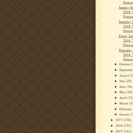
Forecas
Sunday 4
2018, 
Forecas
Saturday 
2018, 
Foreca.
Friday 2
2018, 
Forecas
Thursday 
2018, 
Foreca.
October
(
►
Septemb
►
August
(
►
July
(25)
►
June
(30)
►
May
(30)
►
April
(31
►
March
(3
►
February
►
January
(
►
2017
(370)
►
2016
(155)
►
2015
(141)
►