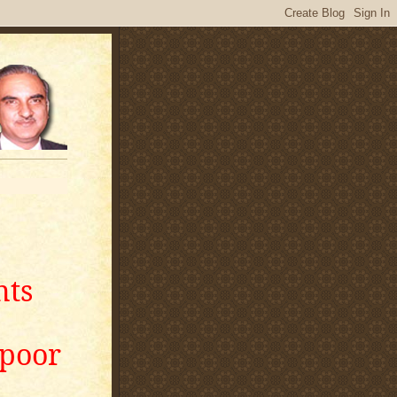
nts
apoor