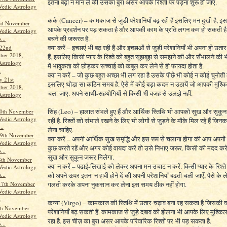
इतना बढ़ा न मान लें की उसका बुरा असर आपके रिश्तों पर पड़ना शुरू हो जाए.
Vedic Astrology
.
कर्क (Cancer) – कामकाज से जुडी परेशानियाँ बढ़ रही हैं इसलिए मन दुखी है,
3rd November
आपके प्रदर्शन पर पड़ सकता है और आपकी काम के प्रति लगन कम हो सकती है,
Vedic Astrology
बचने की जरूरत है.
...
क्या करें – इच्छाएं भी बढ़ रही हैं और इच्छाओं से जुड़ी परेशानियाँ भी अपना ही उत
 22nd
ber 2018,
हैं, इसलिए किसी प्यार के रिश्ते को बहुत सूझबूझ से समझने की और सँभालने की भ
Astrology
में भावुकता को छोड़कर सच्चाई को कबूल कर लेने से ही फायदा होता है.
.
क्या न करें – जो कुछ बहुत अच्छा भी लग रहा है उसके पीछे भी कोई न कोई चुनोती 
y 21st
इसलिए थोडा सा कठिन समय है. ऐसे में कोई बड़ा कदम न उठायें जो आपकी मुश्कि
ber 2018,
चला जाए. अपने साथी-सहयोगियों से किसी भी वजह से उलझे नहीं.
Astrology
सिंह (Leo) – हालात संभले हुए हैं और आर्थिक स्तिथि भी आपको सुख और सुक
20th November
Vedic Astrology
रही है. रिश्तों को संभाले रखने के लिए भी लोगों से जुड़ने के मौके मिल रहे हैं जिन
..
लेना चाहिए.
9th November
क्या करें – अपनी आर्थिक सुख समृद्धि और इस रूप से चलाना होगा की आप अपनों
Vedic Astrology
कुछ करते रहें और अगर कोई वायदा करें तो उसे निभाए जरूर. किसी की मदद कर
...
सुख और सुकून जरूर मिलेगा.
8th November
क्या न करें – पढाई-लिखाई को लेकर अपना मन उचाट न करें. किसी प्यार के रिश्ते म
Vedic Astrology
...
को अपने ऊपर इतना न हावी होने दें की अपनी परेशानियाँ बढती चली जाएँ, पैसे के ले
17th November
गलती करके अपना नुकसान कर लेना इस समय ठीक नहीं होगा.
Vedic Astrology
.
कन्या (Virgo) – कामकाज की स्तिथि में उतार-चढ़ाव बना रह सकता है जिसकी
th November
परेशानियाँ बढ़ सकती हैं. कामकाज से जुड़े दबाव को झेलना भी आपके लिए मुश्कि
Vedic Astrology
रहा है. इस चीज़ का बुरा असर आपके परिवारिक रिश्तों पर भी पड़ सकता है.
...