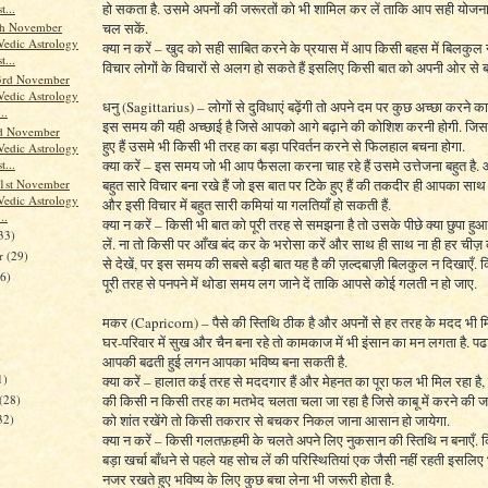
हो सकता है. उसमे अपनों की जरूरतों को भी शामिल कर लें ताकि आप सही योज
t...
चल सकें.
th November
Vedic Astrology
क्या न करें – खुद को सही साबित करने के प्रयास में आप किसी बहस में बिलकुल न 
t...
विचार लोगों के विचारों से अलग हो सकते हैं इसलिए किसी बात को अपनी ओर से बढ
3rd November
Vedic Astrology
धनु (Sagittarius) – लोगों से दुविधाएं बढ़ेंगी तो अपने दम पर कुछ अच्छा करने का
..
इस समय की यही अच्छाई है जिसे आपको आगे बढ़ाने की कोशिश करनी होगी. जिस 
nd November
हुए हैं उसमे भी किसी भी तरह का बड़ा परिवर्तन करने से फिलहाल बचना होगा.
Vedic Astrology
t...
क्या करें – इस समय जो भी आप फैसला करना चाह रहे हैं उसमे उत्तेजना बहुत है. 
1st November
बहुत सारे विचार बना रखे हैं जो इस बात पर टिके हुए हैं की तकदीर ही आपका साथ
Vedic Astrology
और इसी विचार में बहुत सारी कमियां या गलतियाँ हो सकती हैं.
..
क्या न करें – किसी भी बात को पूरी तरह से समझना है तो उसके पीछे क्या छुपा ह
33)
लें. ना तो किसी पर आँख बंद कर के भरोसा करें और साथ ही साथ ना ही हर च
er
(29)
से देखें, पर इस समय की सबसे बड़ी बात यह है की ज़ल्दबाज़ी बिलकुल न दिखाएँ. 
26)
पूरी तरह से पनपने में थोडा समय लग जाने दें ताकि आपसे कोई गलती न हो जाए.
मकर (Capricorn) – पैसे की स्तिथि ठीक है और अपनों से हर तरह के मदद भी म
घर-परिवार में सुख और चैन बना रहे तो कामकाज में भी इंसान का मन लगता है. पढ
)
आपकी बढती हुई लगन आपका भविष्य बना सकती है.
1)
क्या करें – हालात कई तरह से मददगार हैं और मेहनत का पूरा फल भी मिल रहा है,
(28)
की किसी न किसी तरह का मतभेद चलता चला जा रहा है जिसे काबू में करने की ज
को शांत रखेंगे तो किसी तकरार से बचकर निकल जाना आसान हो जायेगा.
32)
क्या न करें – किसी गलतफ़हमी के चलते अपने लिए नुकसान की स्तिथि न बनाएँ.
बड़ा खर्चा बाँधने से पहले यह सोच लें की परिस्थितियां एक जैसी नहीं रहती इसलि
नजर रखते हुए भविष्य के लिए कुछ बचा लेना भी जरूरी होता है.