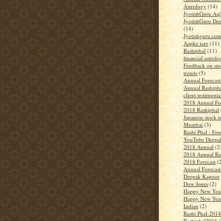
Astrology
(14)
JyotishGuru Aa
JyotishGuru De
(14)
Jyotishguru.co
Aapke tare
(11)
Rashiphal
(11)
financial astrol
Feedback on sto
trends
(5)
Annual Forecas
Annual Rashiph
client testimonia
2018 Annual Fo
2018 Rashiphal
Japanese stock m
Mumbai
(3)
Rashi Phal - Fe
YouTube Deepa
2018 Annual
(2
2018 Annual Ra
2018 Forecast
(
Annual Forecas
Deepak Kapoor
Dow Jones
(2)
Happy New Yea
Happy New Yea
Indian
(2)
Rashi Phal-2014
Rashiphal2016