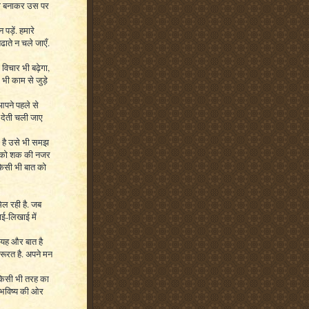
ना बनाकर उस पर
पड़ें. हमारे
ाते न चले जाएँ.
 विचार भी बढ़ेगा,
भी काम से जुड़े
आपने पहले से
 देती चली जाए
ुआ है उसे भी समझ
ीज़ को शक की नजर
किसी भी बात को
िल रही है. जब
ाई-लिखाई में
 यह और बात है
रूरत है. अपने मन
 किसी भी तरह का
ए भविष्य की ओर