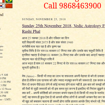
Call 9868463900
nd
SUNDAY, NOVEMBER 25, 2018
Sunday 25th November 2018, Vedic Astrology Fo
i
Rashi Phal
आज 25 नवम्बर 2018 है और रविवार का दिन
श्री विक्रमी संवत 2075 है और शक संवत 1940
मार्गशीर्ष मास चल रहा है और कृष्ण पक्ष
pio
ius
तृतीया तिथि है देर रात 04 बजकर 07 मिनट तक और उसके बाद चतुर्थी तिथि है
rn
मृगशिरा नक्षत्र है दोपहर 01 बजकर 26 मिनट तक और उसके बाद आर्द्रा नक्षत्र 
ius
चंद्रमा चल रहे हैं मिथुन राशि में
आज भद्रा है शाम 05 बजकर 22 मिनट से देर रात 04 बजकर 07 मिनट तक औ
सुन्दरी तृतीया है l
to 9 AM
मेष (Aries) – किसी भी तरह का लाभ या सफलता अपनी मेहनत से बने तो उसक
:30 PM
होता है लेकिन उस प्रयास को और ज्यादा मज़बूत करने की जरूरत है. एक कदम
o 1:30 PM
फिर दो कदम पीछे हटा लेने से कोई फायदा होने वाला नहीं है. इस बात को समझें 
o 3 PM
की पैसों से जुड़ी जरूरतों को भी इस समय पूरा करना है इसलिए भी निरंतर झूझने 
to 12 Noon
0:30 AM
क्या करें – अपनी कोशिशों को लगातार बनाये रखना है तो किसी भी तरह के मतभ
o 6 PM
जाएँ. यह समय ही कुछ ऐसा है जो आपसे वरिष्ठ लोगों से आपकी अनबन पैदा कर 
me - LMT)
भी खुद को बचाकर चलाना ही जरूरी होगा ताकि हालात आपके लिए संभले रहें. नि