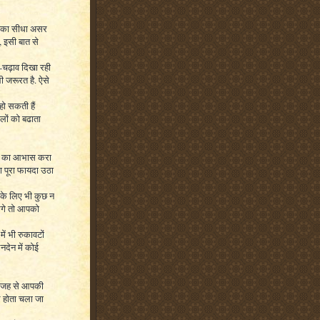
 इसका सीधा असर
 इसी बात से
ार-चढ़ाव दिखा रही
ी जरूरत है. ऐसे
हो सकती हैं
लों को बढाता
ून का आभास करा
का पूरा फायदा उठा
 के लिए भी कुछ न
ेगे तो आपको
ें भी रुकावटों
नदेन में कोई
 वजह से आपकी
ल होता चला जा