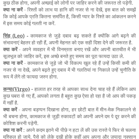
कुछ ठीक होगा, अपनी अच्छाई को लोगों पर जाहिर करने की जरूरत तो पड़ेगी.
क्या ना करें
- रिश्तों को लाभ या हानि की नजर से ना देखें, इस बात को समझें
कि कोई आपके प्रति कितना समर्पित है, किसी प्यार के रिश्ते का आंकलन करने
में इस समय कोई गलती ना करें
.
सिंह
कामकाज से जुड़े दबाव बढ़ सकते हैं क्योंकि आगे बढ़ने की
(Leo)
-
संभावनाएं बेहतर हो रही हैं, अपनी मेहनत को एक सही दिशा देने की जरूरत है.
क्या करें
- अपने व्यवहार में भी विनम्रता बनाए रखें और अपनी बातचीत में भी
सूजभूज को जाहिर करें, इस अच्छे बनते हुए समय का पूरा फायदा उठा ले.
क्या ना करें
- कामकाज से जुड़े जो भी विकल्प खुल रहे हैं उन्हें किसी कमी की
नजर से ना देखें, अपने बढ़ते हुए दबाव में भी गलतियां ना निकाले उन्हें चुनौति के
रूप में लेंगे तो फायदा जरुर होगा.
कन्या(Virgo)
-
हालात हर तरह से आपका साथ देना चाह रहे हैं लेकिन आप
कुछ घबरा से गए हैं, आपको लगता है बहुत कुछ ऐसा हो रहा है जो आप की पकड़
में नहीं है.
क्या करें
- अपना बड़प्पन दिखाना होगा, हर छोटी बात में मीन-मेक निकालने से
भी बचना होगा, कामकाज से जुड़ी रुकावटों को अपनी अपने दम पे दूर करने की
कोशिश करनी पड़ेगी.
क्या ना करें
:
अपने
कदम
इतने
भी
पीछे
न
हटा
लें
की
उस
रास्ते
पे
फिर
से
चलना
मुश्किल
हो
जाये
पैसे
को
लेके
दुखी
होके
कहीं
आप
अपना
और
ज़यादा
नुक्सान
.