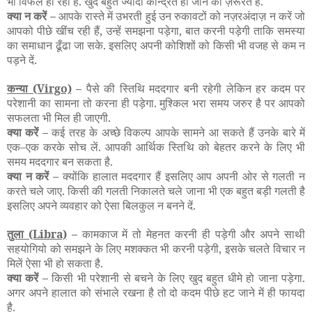
भी विफल हो रही हैं. खुद बहुत ज्यादा केन्द्रित हो जाने की ज़रूरत है.
क्या न करें –
आपके रास्ते में उभरती हुई उन रुकावटों को नज़रअंदाज़ न करें जो
आपको पीछे खींच रही हैं, उन्हें समझना पड़ेगा, बात करनी पड़ेगी ताकि समस्या
का समाधान ढूँढा जा सके. इसलिए अपनी कोशिशों को किसी भी वजह से कम न
पड़ने दें.
कन्या
(Virgo)
–
पैसे की स्तिथि मददगार बनी रहेगी लेकिन हर कदम पर
परेशानी का सामना तो करना ही पड़ेगा. मुश्किल भरा समय जरुर है पर आपको
सफलता भी मिल ही जाएगी.
क्या करें –
कई तरह के अच्छे विकल्प आपके सामने आ सकते हैं उनके बारे में
एक–एक करके सोच लें. आपकी आर्थिक स्तिथि को बेहतर करने के लिए भी
समय मददगार बन सकता है.
क्या न करें –
क्योंकि हालात मददगार हैं इसलिए आप अपनी ओर से गलती न
करते चले जाए. किसी की गलती निकालते चले जाना भी एक बहुत बड़ी गलती है
इसलिए अपने व्यवहार को ऐसा बिलकुल न बनने दें.
तुला
(Libra)
–
कामकाज में तो मेहनत करनी ही पड़ेगी और अपने साथी
सहयोगियो को समझने के लिए मशक्कत भी करनी पड़ेगी, इसके चलते विचार न
मिलें ऐसा भी हो सकता है.
क्या करें –
किसी भी परेशानी से बचने के लिए खुद बहुत धीमे हो जाना पड़ेगा.
अगर अपने हालात को संभाले रखना है तो दो कदम पीछे हट जाने में ही फायदा
है.