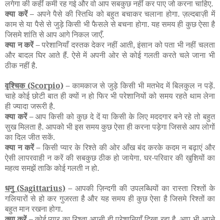
लगेगा की कहीं कमी रह गई और वो आप सबकुछ नहीं कर पाए जो करना चाहिए.
क्या करें –
अपने पैसे की स्तिथि को बहुत बचाकर चलाना होगा. ज़ल्दबाज़ी में
काम से या पैसे से जुड़े किसी भी फैसले से बचना होगा. यह समय ही कुछ ऐसा है
जिसमे शांति से आप आगे निकल जाएँ.
क्या न करें –
परेशानियाँ दस्तक देकर नहीं आती, इंसान को पता भी नहीं चलता
और बादल घिर आते हैं. ऐसे में अपनी ओर से कोई गलती करते चले जाना भी
ठीक नहीं है.
वृश्चिक
(Scorpio)
–
कामकाज से जुड़े किसी भी मतभेद में बिलकुल न पड़ें.
चाहे कोई छोटी बात ही क्यों न हो फिर भी परेशानियों को समय रहते थाम लेना
ही ज्यादा जरूरी है.
क्या करें –
आप किसी को कुछ दे दें या किसी के लिए मददगार बने रहे तो बहुत
सुख मिलता है. आपको भी इस समय कुछ ऐसा ही करना पड़ेगा जिससे आप लोगों
का दिल जीत सकें.
क्या न करें –
किसी प्यार के रिश्ते की ओर आँख बंद करके कदम न बढ़ाएं और
ऐसी लापरवाही न करें की सबकुछ ठीक हो जायेगा. घर-परिवार की खुशियों का
महत्व समझें ताकि कोई गलती न हो.
धनु
(Sagittarius)
–
आपकी ज़िन्दगी की उपलब्धियों का रास्ता रिश्तों के
गलियारों से हो कर गुजरता है और यह समय ही कुछ ऐसा है जिसमे रिश्तों का
बहुत मान रखना होगा.
क्या करें –
कोई प्यार का रिश्ता अपनी ही परेशानियाँ दिखा रहा है. आप भी अपने