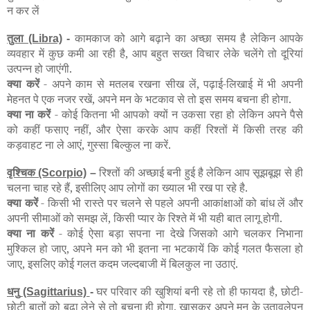
न
कर
लें
तुला
कामकाज को आगे बढ़ाने का अच्छा समय है लेकिन आपके
(Libra)
-
व्यवहार में कुछ कमी आ रही है, आप बहुत सख्त विचार लेके चलेंगे तो दूरियां
उत्पन्न हो जाएंगी.
क्या करें
- अपने काम से मतलब रखना सीख लें, पढ़ाई-लिखाई में भी अपनी
मेहनत पे एक नजर रखें, अपने मन के भटकाव से तो इस समय बचना ही होगा.
क्या ना करें
- कोई कितना भी आपको क्यों न उकसा रहा हो लेकिन अपने पैसे
को कहीं फसाए नहीं, और ऐसा करके आप कहीं रिश्तों में किसी तरह की
कड़वाहट ना ले आएं, गुस्सा बिल्कुल ना करें.
वृश्चिक
रिश्तों की अच्छाई बनी हुई है लेकिन आप सूझबूझ से ही
(Scorpio)
–
चलना चाह रहे हैं, इसीलिए आप लोगों का ख्याल भी रख पा रहे है.
क्या करें
- किसी भी रास्ते पर चलने से पहले अपनी आकांक्षाओं को बांध लें और
अपनी सीमाओं को समझ लें, किसी प्यार के रिश्ते में भी यही बात लागू होगी.
क्या ना करें
- कोई ऐसा बड़ा सपना ना देखे जिसको आगे चलकर निभाना
मुश्किल हो जाए, अपने मन को भी इतना ना भटकायें कि कोई गलत फैसला हो
जाए, इसलिए कोई गलत कदम जल्दबाजी में बिलकुल ना उठाएं.
धनु
घर परिवार की खुशियां बनी रहे तो ही फायदा है, छोटी-
(Sagittarius)
-
छोटी बातों को बढा लेने से तो बचना ही होगा, खासकर अपने मन के उतावलेपन