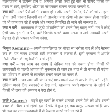
गलतफ़हमी न उत्पन्न होने दें. आपकी अच्छी कही हुई बात भी शायद किसी को
पसंद न आये, इसलिए थोडा सा संभलकर चलना ज्यादा जरूरी है.
क्या करें –
अपने पैसे को भी बचाना होगा और अपनी जिम्मेदारियों को भी समझना
होगा. तभी जाकर ज़िन्दगी का वो तालमेल बना रहेगा जो इस समय होना चाहिए.
जो भी काम कर रहे हैं उसमे और ज्यादा नियमित हो जाने की ज़रूरत है.
क्या न करें –
कामकाज से जुडी परेशानियों को अपने लिए बढ़ाएं नहीं. मन में कोई
ऐसी घबराहट भी न पैदा करें जिसके चलते काम अच्छा न लगे. आपकी अपनी
मेहनत से ही आपका भविष्य बनेगा.
मिथुन
(Gemini)
–
अपनी काबलियत पर थोडा सा भरोसा कर लें और मेहनत
कर लें. यह समय आपको बड़ी सफलता दे सकता है. इसी प्रयास में आपके
निजी जीवन की खुशियाँ भी बनी रहेंगी.
क्या करें –
धन लाभ का समय है लेकिन धन को बचना होगा. किसी भी
लापरवाही के चलते आपका ही नुकसान हो जाए इस बात से तो बचना ही पड़ेगा.
घर-परिवार में अपनों से तालमेल बनाये रखने का समय है.
क्या न करें –
धन लाभ की संभावनाएं भाग्यशाली रूप से आपके लिए बनी रहेंगी,
लेकिन अपने लिए रुकावटें न पैदा करें. खासकर अपने आसपास के लोगों से
किसी भी तरह की अनबन न पैदा होने दें.
कर्क
(Cancer)
–
बढ़ते हुए खर्चों के चलते आपको अपने पैसे की और अपनी
बचत की चिंता बनी रहेगी. इस स्तिथि में कुछ हद तक कसूर आपका भी है. आप
भी कुछ हद तक ज़ल्दबाज़ी में ही फैसला करते चले जा रहे हैं.