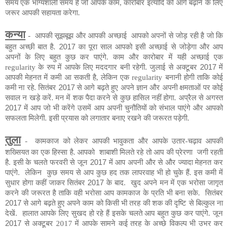
समय
एक भाग्यशाली समय है जो आपके काम, कारोबार इत्यादि को आगे बढ़ाने के लिए
जरूर आपकी सहायता करेगा.
कन्या
-
आपकी सूझबूझ और आपकी अच्छाई आपको अपनों से जोड़ रही है जो कि
बहुत अच्छी बात है.
2017
का पूरा साल आपको इसी अच्छाई से जोड़ेगा और आप
अपनों के लिए बहुत कुछ कर पाएंगे. काम और कारोबार में यही अच्छाई एक
regularity के रुप में आपके लिए मददगार बनी रहेगी.
जुलाई से अक्टूबर
2017
में
आपकी मेहनत में कमी आ सकती है, लेकिन एक regularity बनानी होगी ताकि कोई
कमी ना रहे. सितंबर
2017
से आगे बढ़ते हुए अपने ज्ञान और अपनी क्षमताओं पर कोई
सवाल न खड़े करें. मन में शक पैदा करने से कुछ हासिल नहीं होगा. अप्रैल से अगस्त
2017
में आप जो भी करेंगे उसमें आप अपनी चुनौतियों को संभाल पाएंगे और आपको
सफलता मिलेगी. इसी प्रयास को लगातार बनाए रखने की जरूरत पड़ेगी.
तुला
-
कामकाज को लेकर आपकी भावुकता और आपके उतार-चढ़ाव आपकी
शख्सियत का एक हिस्सा है. आपको
शाबाशी मिलते रहे तो आप की प्रेरणा
जगी रहती
है. इसी के चलते फरवरी से जून
2017
में आप अपनी और से और ज्यादा मेहनत कर
पाएंगे.
लेकिन
कुछ समय से आप कुछ हद तक लापरवाह भी हो चुके हैं. इस कमी में
सुधार होगा कहीं जाकर सितंबर
2017
के बाद.
खुद अपने मन में एक भरोसा जागृत
करने की जरूरत है ताकि वही भरोसा आप कामकाज के प्रति भी बना सके.
सितंबर
2017
से आगे बढ़ते हुए अपने काम को किसी भी तरह की शक की दृष्टि से बिल्कुल ना
देखें.
हालात आपके लिए सुखद हो रहे हैं इसके चलते आप बहुत कुछ कर पाएंगे. जून
2017
से अक्टूबर 2017 में आपके सामने कई तरह के अच्छे विकल्प भी उभर कर