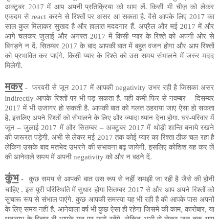
अक्टूबर 2017
में
आप अपनी प्रतिक्रिया को थाम लें. किसी भी चीज़ को लेकर
एकदम से react करने से रिश्तों पर असर आ सकता है. वैसे आपके लिए 2017 का
साल कुल मिलाकर सुखद है और हालात मददगार हैं. अप्रैल और मई 2017 में और
आगे चलकर जुलाई और अगस्त 2017 में किसी प्यार के रिश्ते को अपनी ओर से
बिगड़ने न दें. सितम्बर 2017 के बाद आपकी बात में बहुत वजन होगा और आप रिश्तों
को प्रभावित कर पाएंगे. किसी प्यार के रिश्ते को उस समय संभालने में जरुर मदद
मिलेगी.
मकर
-
फरवरी से जून 2017
में
आपकी negativity उभर रही है जिसका असर
indirectly आपके रिश्तों पर भी पड़ सकता है. यही कमी फिर से नवम्बर – दिसम्बर
2017 में भी उजागर हो सकती है. आपकी बात को गलत ठहराया जाए ऐसा हो सकता
है, इसलिए अपने रिश्तों को सँभालने के लिए और ज्यादा ध्यान देना होगा. घर-परिवार में
जून – जुलाई 2017 में और सितम्बर – अक्टूबर 2017 में थोड़ी शान्ति बनाये रखने
की ज़रूरत पड़ेगी. अभी से लेकर मई 2017 तक कोई प्यार का रिश्ता ठीक चल रहा है
लेकिन उसके बाद मतभेद उभरने की संभावना बढ़ जायेगी, इसलिए कोशिश यह कर लें
की आनेवाले समय में अपनी negativity को और न बढने दें.
कुंभ
-
कुछ समय से आपकी बात उस रूप से नहीं समझी जा रही है जैसे की होनी
चाहिए . इस पूरी परिस्थिति में सुधार होगा सितम्बर 2017 से और आप अपने रिश्तों को
सुचारू रूप से संभाल पाएंगे. कुछ आपकी समस्या यह भी रही है की आपके पास अपनों
के लिए समय नहीं है. आनेवाला वर्ष भी कुछ ऐसा ही रहेगा जिसमे की काम, कारोबार, या
धनलाभ के विचार ही आपके मन पर छाये रहेंगे, लेकिन अभी से लेकर जून तक आप