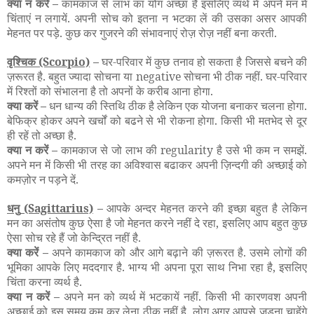
क्या न करें –
कामकाज से लाभ का योग अच्छा है इसलिए व्यर्थ में अपने मन में
चिंताएं न लगायें. अपनी सोच को इतना न भटका लें की उसका असर आपकी
मेहनत पर पड़े. कुछ कर गुजरने की संभावनाएं रोज़ रोज़ नहीं बना करती.
वृश्चिक
(Scorpio)
–
घर-परिवार में कुछ तनाव हो सकता है जिससे बचने की
ज़रूरत है. बहुत ज्यादा सोचना या negative सोचना भी ठीक नहीं. घर-परिवार
में रिश्तों को संभालना है तो अपनों के करीब आना होगा.
क्या करें –
धन धान्य की स्तिथि ठीक है लेकिन एक योजना बनाकर चलना होगा.
बेफिक्र होकर अपने खर्चों को बढने से भी रोकना होगा. किसी भी मतभेद से दूर
ही रहें तो अच्छा है.
क्या न करें –
कामकाज से जो लाभ की regularity है उसे भी कम न समझें.
अपने मन में किसी भी तरह का अविश्वास बढाकर अपनी ज़िन्दगी की अच्छाई को
कमज़ोर न पड़ने दें.
धनु
(Sagittarius)
–
आपके अन्दर मेहनत करने की इच्छा बहुत है लेकिन
मन का असंतोष कुछ ऐसा है जो मेहनत करने नहीं दे रहा, इसलिए आप बहुत कुछ
ऐसा सोच रहे हैं जो केन्द्रित नहीं है.
क्या करें –
अपने कामकाज को और आगे बढ़ाने की ज़रूरत है. उसमे लोगों की
भूमिका आपके लिए मददगार है. भाग्य भी अपना पूरा साथ निभा रहा है, इसलिए
चिंता करना व्यर्थ है.
क्या न करें –
अपने मन को व्यर्थ में भटकायें नहीं. किसी भी कारणवश अपनी
अच्छाई को इस समय कम कर लेना ठीक नहीं है. लोग अगर आपसे जुड़ना चाहेंगे