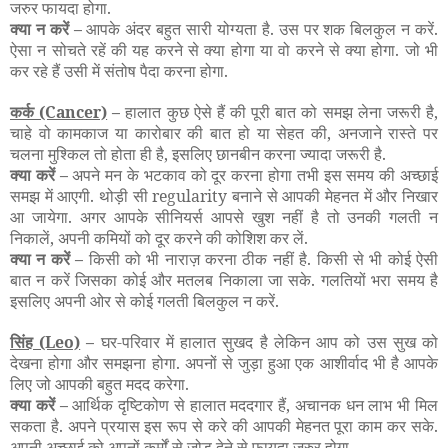
जरुर फायदा होगा.
क्या न करें –
आपके अंदर बहुत सारी योग्यता है. उस पर शक बिलकुल न करें.
ऐसा न सोचते रहें की यह करने से क्या होगा या वो करने से क्या होगा. जो भी
कर रहे हैं उसी में संतोष पैदा करना होगा.
कर्क
(Cancer)
–
हालात कुछ ऐसे हैं की पूरी बात को समझ लेना जरूरी है,
चाहे वो कामकाज या कारोबार की बात हो या सेहत की, अनजाने रास्ते पर
चलना मुश्किल तो होता ही है, इसलिए छानबीन करना ज्यादा जरूरी है.
क्या करें –
अपने मन के भटकाव को दूर करना होगा तभी इस समय की अच्छाई
समझ में आएगी. थोड़ी सी regularity बनाने से आपकी मेहनत में और निखार
आ जायेगा. अगर आपके सीनियर्स आपसे खुश नहीं है तो उनकी गलती न
निकालें, अपनी कमियों को दूर करने की कोशिश कर लें.
क्या न करें –
किसी को भी नाराज़ करना ठीक नहीं है. किसी से भी कोई ऐसी
बात न करें जिसका कोई और मतलब निकाला जा सके. गलतियों भरा समय है
इसलिए अपनी ओर से कोई गलती बिलकुल न करें.
सिंह
(Leo)
–
घर-परिवार में हालात सुखद है लेकिन आप को उस सुख को
देखना होगा और समझना होगा. अपनों से जुड़ा हुआ एक आशीर्वाद भी है आपके
लिए जो आपकी बहुत मदद करेगा.
क्या करें –
आर्थिक दृष्टिकोण से हालात मददगार हैं, अचानक धन लाभ भी मिल
सकता है. अपने प्रयास इस रूप से करे की आपकी मेहनत पूरा काम कर सके.
अपनी अच्छाई को अपनों कर्मों से जोड़ देने से फायदा जरुर होगा.