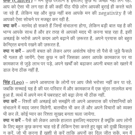
कर्क
(Cancer)
–
मन कुछ परेशान है इसलिए कुछ भी अच्छा नहीं लग रहा.
आप को ऐसा भी लग रहा है की कहीं पीठ पीछे लोग आपकी बुराई ही करते चले
जा रहे हैं. लेकिन यह और कुछ नहीं बस आपके मन की negativity है जो
आपको ऐसा सोचने पर मजबूर कर रही है.
क्या करें –
मतभेद हो सकते हैं जिन्हें संभालना होगा, लेकिन बड़ी बात यह है की
भाग्य आपके साथ है और हर तरह से आपको मदद भी करना चाह रहा है. इसी
अच्छाई के भरोसे अपने कदम आगे बढ़ाने की ज़रूरत है. अपने प्रयास को बहुत
केन्द्रित बनाये रखने की ज़रूरत है.
क्या न करें –
अपनी बचत को लेकर अगर असंतोष रहेगा तो पैसे से जुड़े फैसले
भी गलत हो जायेंगे. ऐसा कुछ न करें जिसका असर आपके कामकाज पर या
कामकाज से जुड़े लाभ पर पड़े. अपने खर्चों को बढाकर अपनी बचत को खतरे में
डाल देना ठीक नहीं है.
सिंह
(Leo)
–
अपने आसपास के लोगों पर आप जैसे भरोसा नहीं कर पा रहे.
जबकि सच्चाई यह है की घर-परिवार में और कामकाज में एक सुंदर तालमेल बना
हुआ है. व्यर्थ में अपने मन में घबराहट को बढ़ा लेना भी ठीक नहीं.
क्या करें –
रिश्तों की अच्छाई को समझेंगे तो अपने आसपास की परेशानियों को
संभालने में मदद जरुर मिलेगी. बातचीत भी कर लें और अपने विचारों को व्यक्त
भी कर लें. कोई प्यार का रिश्ता सुखद बनता चला जायेगा.
क्या न करें –
पैसे को लेकर आपके हालात इसलिए मददगार है क्यूंकि आप लोगों
के लिए बहुत कुछ करना चाह रहे हैं लेकिन ऐसा करते हुए खुद को दुखी बिलकुल
न करें. जो भी करना है ख़ुशी से करें ताकि अपनों का दिल जीत सकें. मन में