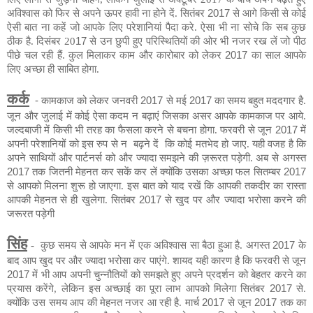
अविश्वास को फिर से अपने ऊपर हावी ना होने दें. सितंबर
2017
से आगे किसी से कोई
ऐसी बात ना कहें जो आपके लिए परेशानियां पैदा करे. ऐसा भी ना सोचे कि सब कुछ
ठीक है. दिसंबर 20
17
से उन छुपी हुए परिस्थितियों की ओर भी नजर रख लें जो पीठ
पीछे चल रही
हैं
. कुल मिलाकर काम और कारोबार को लेकर
2017
का साल आपके
लिए अच्छा ही साबित होगा.
कर्क
-
कामकाज को लेकर जनवरी
2017
से मई
2017
का समय बहुत मददगार है.
जून और जुलाई में कोई ऐसा कदम न बढ़ाएं जिसका असर आपके कामकाज पर आये.
जल्दबाजी में किसी भी तरह का फैसला करने से बचना होगा. फरवरी से जून
2017
में
अपनी परेशानियों को इस रुप से न
बढ़ने
दें
कि कोई मतभेद हो जाए. यही वजह है कि
अपने साथियों और
पार्टनर्स
को और ज्यादा समझने की ज़रूरत पड़ेगी. अब से अगस्त
2017
तक जितनी मेहनत कर सकें कर लें क्योंकि उसका अच्छा फल सितम्बर
2017
से आपको मिलना शुरू हो जाएगा. इस बात को याद रखें कि आपकी तकदीर का रास्ता
आपकी मेहनत से ही खुलेगा. सितंबर
2017
से खुद पर और ज्यादा भरोसा करने की
जरूरत पड़ेगी
सिंह
-
कुछ समय से आपके मन में एक अविश्वास सा बैठा हुआ है. अगस्त
2017
के
बाद आप खुद पर और ज्यादा भरोसा कर पाएंगे. शायद यही कारण है कि फरवरी से जून
2017
में भी आप अपनी
चुन्नौतियों
को समझते हुए अपने प्रदर्शन को बेहतर करने का
प्रयास करेंगे, लेकिन इस अच्छाई का पूरा लाभ आपको मिलेगा सितंबर
2017
से.
क्योंकि उस समय आप की मेहनत नजर आ रही है. मार्च
2017
से जून
2017
तक का