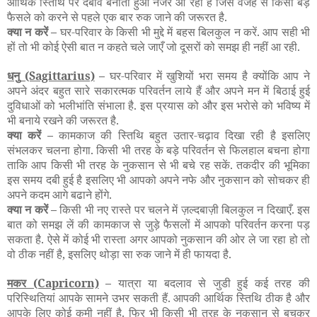
आर्थिक स्तिथि पर दबाव बनाता हुआ नजर आ रहा है जिस वजह से किसी बड़े
फैसले को करने से पहले एक बार रुक जाने की जरूरत है.
क्या न करें –
घर-परिवार के किसी भी मुद्दे में बहस बिलकुल न करें. आप सही भी
हों तो भी कोई ऐसी बात न कहते चले जाएँ जो दूसरों को समझ ही नहीं आ रही.
धनु
(Sagittarius)
–
घर-परिवार में खुशियों भरा समय है क्योंकि आप ने
अपने अंदर बहुत सारे सकारत्मक परिवर्तन लाये हैं और अपने मन में बिठाई हुई
दुविधाओं को भलीभांति संभाला है. इस प्रयास को और इस भरोसे को भविष्य में
भी बनाये रखने की जरूरत है.
क्या करें –
कामकाज की स्तिथि बहुत उतार-चढ़ाव दिखा रही है इसलिए
संभलकर चलना होगा. किसी भी तरह के बड़े परिवर्तन से फिलहाल बचना होगा
ताकि आप किसी भी तरह के नुकसान से भी बचे रह सकें. तकदीर की भूमिका
इस समय दबी हुई है इसलिए भी आपको अपने नफे और नुकसान को सोचकर ही
अपने कदम आगे बढाने होंगे.
क्या न करें –
किसी भी नए रास्ते पर चलने में ज़ल्दबाज़ी बिलकुल न दिखाएँ. इस
बात को समझ लें की कामकाज से जुड़े फैसलों में आपको परिवर्तन करना पड़
सकता है. ऐसे में कोई भी रास्ता अगर आपको नुकसान की ओर ले जा रहा हो तो
वो ठीक नहीं है, इसलिए थोड़ा सा रुक जाने में ही फायदा है.
मकर
(Capricorn)
–
यात्रा या बदलाव से जुडी हुई कई तरह की
परिस्थितियां आपके सामने उभर सकती हैं. आपकी आर्थिक स्तिथि ठीक है और
आपके लिए कोई कमी नहीं है. फिर भी किसी भी तरह के नुकसान से बचकर