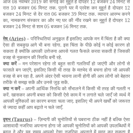
आज 08 नवम्बर 2019 को सगाई का मुहूर्त है दोपहर 12 बजकर 24 मिनट से
रात 10 बजकर 06 मिनट तक. पुराने घर में प्रवेश कर मुहूर्त है दोपहर 12
बजकर 24 मिनट से देर रात 06 बजकर 39 मिनट तक. व्यापार आरम्भ करने
का, नामकरण संस्कार का और नए घर की नींव रखने का मुहूर्त है दोपहर 12
बजकर 24 मिनट से शाम 05 बजकर 56 मिनट तक.
मेष
(Aries)
–
परिस्थितियां अनुकूल हैं इसलिए आपके मन में चिंता है की क्या
ऐसा ही सबकुछ आगे भी बना रहेगा. इस चिंता के पीछे कोई न कोई कारण हो
सकता है क्योंकि आपकी उत्तेजना आपसे गलत फैसले करवा सकती है जिसकी
वजह से नुकसान की स्तिथि बनी रहे.
क्या करें –
मन परेशान रहेगा तो बहुत सारी गलतियाँ हो जाएंगी और लोगों से
फासले बन जाएंगे, इसलिए किसी भी तरह के मतभेद से बचना होगा जो आपकी
वजह से बन रहा है. अपने अंदर ऐसी भावना लानी होगी की आप लोगों को बेहतर
तरीके से समझ सकें और उनसे जुड़ सकें.
क्या न करें –
अपनी आर्थिक स्तिथि को सँभालने में किसी भी तरह की गलती न
करें. खासकर अपनी बचत को किसी ऐसे काम में न लगाते चले जाएँ जो व्यर्थ में
आपकी मुश्किलों का कारण बनता चला जाए. इसलिए भी अपने खर्चों को जरूरत
से ज्यादा कहीं आप बढ़ाते न चले जाएँ.
वृषभ
(Taurus)
–
ज़िन्दगी की चुनोतियों से घबराना ठीक नहीं है बल्कि ऐसा
आशावादी नजरिया अपनाना होगा जो आपकी चुनोतियों को आपकी उपलब्धियों में
बदल दे और यह समय आपको ऐसा नजरिया अपनाने में मदद कर सकता है