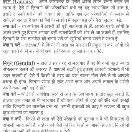
वृषभ
(Taurus)
–
अपने कामकाज के प्रति अपनी लगन बनाये रखने का
समय है. ऐसे में ज़िन्दगी की परेशानियाँ बनी रहें यह स्वाभाविक सी बात है,
इसलिए अपने भरोसे को जगाना होगा ताकि आप उन परेशानियों से रूबरू हो
सकें. हो सकता है आपको पैसे के लेनदेन में पड़ना पड़े और पैसा जुटाना पड़े.
क्या करें –
घर-परिवार में अपनों की पूरी सहायता ले लें. आपके प्रति लोगों के
अच्छे बनते हुए विचार आपको बड़ी उपलब्धियों की ओर ले जा सकते हैं, इसलिए
ज़िन्दगी के उस तालमेल को बनाये रखें जो खुशियाँ बनाये रखने में सक्षम है.
क्या न करें –
ज़ल्दबाज़ी में किसी भी तरह का फैसला बिलकुल न करें. लोगों को
खुश करने के विचार से भी आप कहीं अपना नुकसान न कर बैठें.
मिथुन
(Gemini)
–
हालात हर तरह से मददगार हैं पर फिर भी बहुत ज्यादा
संभलकर चलने की जरूरत है. आपकी बढती हुई इच्छाएं आपको परेशानी में भी
डाल सकती हैं. ऐसे में किसी भी तरह का बड़ा खतरा मोल लेने से तो आपको
बचना ही होगा. जितना संभव हो सके अपने ज्ञान और अपनी ताकत के भरोसे
अपने कदम आगे बढाने होंगे.
क्या करें –
थोड़ी सी कोशिश करने से आप के लिए भाग्य के द्वार खुल सकते हैं.
हालात इस वजह से भी मददगार हैं की आप लोगों से जुड़े रहें और उन्हें समझें
ताकि ज़िन्दगी का तालमेल बना रहे. अपनी इच्छाओं को काबू में रखकर भी बहुत
कुछ संभाला जा सकता है.
क्या न करें –
किसी भी तरह की ऐसे परेशानी को बुलावा न दें जो विनम्रता से
संभाली जा सकती है. चाहे आपके पैसे की स्तिथि हो या आपके हालात, किसी भी
चीज़ को कमी की नजर से बिलकुल न देखें.