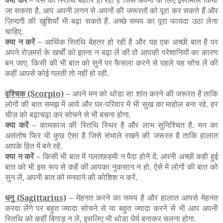
क्या करें –
पैसे की स्तिथि बेहतर हो रही है जिसे अपनों के लिए इस्तेमाल किया
जा सकता है. आप अपनी लगन से अपनों की जरूरतों को पूरा कर सकते हैं और
ज़िन्दगी की खुशियाँ भी बढ़ा सकते हैं. अच्छे समय का पूरा फायदा उठा लेना
चाहिए.
क्या न करें –
आर्थिक स्तिथि बेहतर हो रही है और यह एक अच्छी बात है पर
अपने रोज़मर्रा के खर्चों को इतना न बढ़ा लें की वो आपकी परेशानियों का कारण
बन जाए. किसी की भी बात को सुनें पर फैसला करने से पहले यह सोच लें की
कहीं आपसे कोई गलती तो नहीं हो रही.
वृश्चिक
(Scorpio)
–
अपने मन को थोडा सा शांत करने की जरूरत है ताकि
लोगों की बात समझ में आये और घर-परिवार में भी सुख का माहोल बना रहे. हर
चीज़ को बढ़ाचढ़ा कर सोचने से भी बचना होगा.
क्या करें –
कामकाज की स्तिथि स्थिर है और लाभ सुनिश्चित है. मन का
असंतोष फिर भी कुछ ऐसा है जिसे संभाले रखने की जरूरत है ताकि हालात
आपके हित में बने रहें.
क्या न करें –
किसी भी बात में गलतफ़हमी न पैदा होने दें. अपनी अच्छी कही हुई
बात को भी इस रूप से कहें की आपका नुकसान न हो. ऐसे में लोगों की बात को
सुन लें, अपनी बात को मनवाने की कोशिश न करें.
धनु
(Sagittarius)
–
मेहनत करने का समय है और हालात आपसे मेहनत
करवा लेंगे पर बहुत ज्यादा सोचने से या बहुत ज्यादा करने से भी आप अपनी
स्तिथि को कहीं बिगाड़ न लें, इसलिए भी थोडा धैर्य बनाकर चलना होगा.