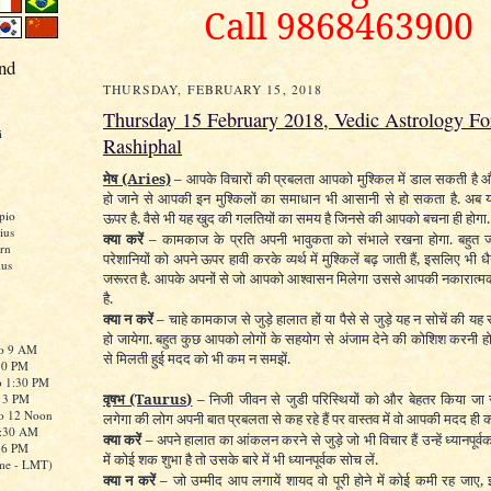
Call 9868463900
nd
THURSDAY, FEBRUARY 15, 2018
Thursday 15 February 2018, Vedic Astrology For
i
Rashiphal
मेष
(Aries)
–
आपके विचारों की प्रबलता आपको मुश्किल में डाल सकती है 
हो जाने से आपकी इन मुश्किलों का समाधान भी आसानी से हो सकता है. अब
pio
ऊपर है. वैसे भी यह खुद की गलतियों का समय है जिनसे की आपको बचना ही होगा.
ius
क्या करें –
कामकाज के प्रति अपनी भावुकता को संभाले रखना होगा. बहुत 
rn
परेशानियों को अपने ऊपर हावी करके व्यर्थ में मुश्किलें बढ़ जाती हैं, इसलिए भी धै
ius
जरूरत है. आपके अपनों से जो आपको आश्वासन मिलेगा उससे आपकी नकारात्म
है.
क्या न करें –
चाहे कामकाज से जुड़े हालात हों या पैसे से जुड़े यह न सोचें की 
हो जायेगा. बहुत कुछ आपको लोगों के सहयोग से अंजाम देने की कोशिश करनी ह
to 9 AM
से मिलती हुई मदद को भी कम न समझें.
:30 PM
o 1:30 PM
वृषभ
(Taurus)
–
निजी जीवन से जुडी परिस्थियों को और बेहतर किया ज
o 3 PM
to 12 Noon
लगेगा की लोग अपनी बात प्रबलता से कह रहे हैं पर वास्तव में वो आपकी मदद ही कर
0:30 AM
क्या करें –
अपने हालात का आंकलन करने से जुड़े जो भी विचार हैं उन्हें ध्यानपूर
o 6 PM
में कोई शक शुभा है तो उसके बारे में भी ध्यानपूर्वक सोच लें.
me - LMT)
क्या न करें –
जो उम्मीद आप लगायें शायद वो पूरी होने में कोई कमी रह जाए