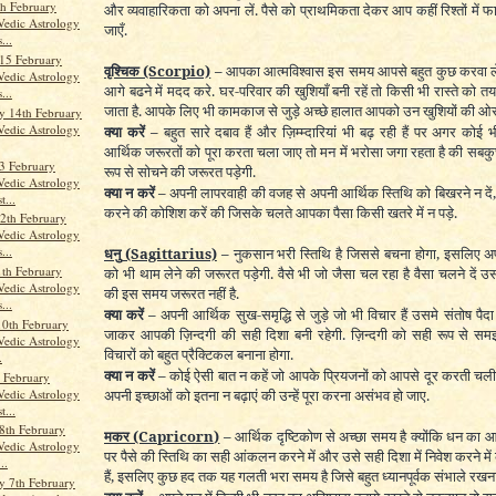
th February
और व्यवाहारिकता को अपना लें. पैसे को प्राथमिकता देकर आप कहीं रिश्तों में फ
Vedic Astrology
जाएँ.
...
15 February
वृश्चिक
(Scorpio)
–
आपका आत्मविश्वास इस समय आपसे बहुत कुछ करवा लेगा
Vedic Astrology
आगे बढने में मदद करे. घर-परिवार की खुशियाँ बनी रहें तो किसी भी रास्ते को
...
जाता है. आपके लिए भी कामकाज से जुड़े अच्छे हालात आपको उन खुशियों की ओर 
 14th February
Vedic Astrology
क्या करें –
बहुत सारे दबाव हैं और ज़िम्म्दारियां भी बढ़ रही हैं पर अगर को
आर्थिक जरूरतों को पूरा करता चला जाए तो मन में भरोसा जगा रहता है की सबक
3 February
रूप से सोचने की जरूरत पड़ेगी.
Vedic Astrology
क्या न करें –
अपनी लापरवाही की वजह से अपनी आर्थिक स्तिथि को बिखरने न दें,
t...
करने की कोशिश करें की जिसके चलते आपका पैसा किसी खतरे में न पड़े.
2th February
Vedic Astrology
...
धनु
(Sagittarius)
–
नुकसान भरी स्तिथि है जिससे बचना होगा, इसलिए अपने
th February
को भी थाम लेने की जरूरत पड़ेगी. वैसे भी जो जैसा चल रहा है वैसा चलने दें
Vedic Astrology
की इस समय जरूरत नहीं है.
...
क्या करें –
अपनी आर्थिक सुख-समृद्धि से जुड़े जो भी विचार हैं उसमे संतोष पैद
10th February
जाकर आपकी ज़िन्दगी की सही दिशा बनी रहेगी. ज़िन्दगी को सही रूप से सम
Vedic Astrology
विचारों को बहुत प्रैक्टिकल बनाना होगा.
.
क्या न करें –
कोई ऐसी बात न कहें जो आपके प्रियजनों को आपसे दूर करती चली जाए
h February
Vedic Astrology
अपनी इच्छाओं को इतना न बढ़ाएं की उन्हें पूरा करना असंभव हो जाए.
t...
8th February
मकर
(Capricorn)
–
आर्थिक दृष्टिकोण से अच्छा समय है क्योंकि धन का 
Vedic Astrology
पर पैसे की स्तिथि का सही आंकलन करने में और उसे सही दिशा में निवेश करने मे
..
हैं, इसलिए कुछ हद तक यह गलती भरा समय है जिसे बहुत ध्यानपूर्वक संभाले रखना
 7th February