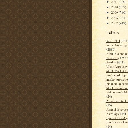
2011
(740)
►
2010
(757)
►
2009
(760)
►
2008
(741)
►
2007
(419)
►
Labels
Rashi Phal
(301
Vedic Astrology
(2880)
Hindu Calendar
Panchang
(2527
Weekly
(431)
Vedic Astrology
Stock Market Fo
stock market pre
market predicti
Financial market
Stock market an
Indian Stock Ma
(24)
American stock 
(15)
Annual forecast
Astrology
(14)
JyotishGuru Aa
JyotishGuru De
(14)