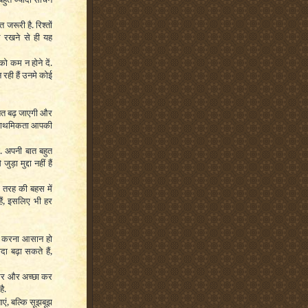
रूरी है. रिश्तों
े रखने से ही यह
ो कम न होने दें.
 रही हैं उनमे कोई
हनत बढ़ जाएगी और
्राथमिकता आपकी
. अपनी बात बहुत
ा मुद्दा नहीं हैं
ी तरह की बहस में
ैं, इसलिए भी हर
रा करना आसान हो
दा बढ़ा सकते हैं,
लेकर और अच्छा कर
ै.
एं, बल्कि सूझबूझ