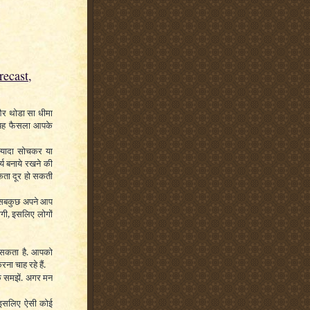
ecast,
और थोडा सा धीमा
 यह फैसला आपके
ज्यादा सोचकर या
र्य बनाये रखने की
कता दूर हो सकती
यह सबकुछ अपने आप
ोगी, इसलिए लोगों
ा सकता है. आपको
ना चाह रहे हैं.
्वक समझें. अगर मन
, इसलिए ऐसी कोई