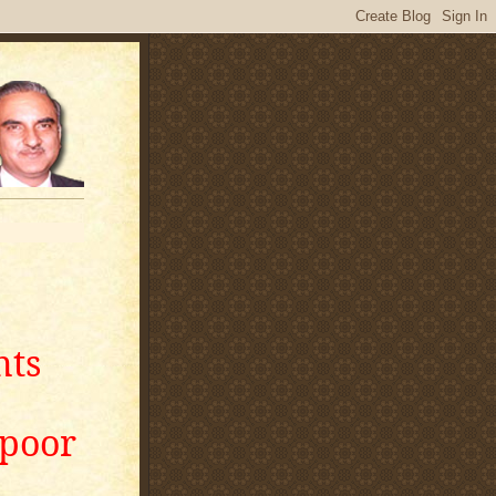
nts
apoor