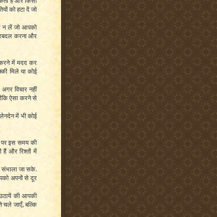
सकता है और किसी
यों को हटा दें जो
ोल न लें जो आपको
ा फेरबदल करना और
करने में मदद कर
की मिले या कोई
र अगर विचार नहीं
ोंकि ऐसा करने से
लेनदेन में भी कोई
ैं पर इस समय की
ैं और रिश्तों में
को संभाला जा सके.
पको अपनों से दूर
उठायें की आपकी
े चले जाएँ, बल्कि