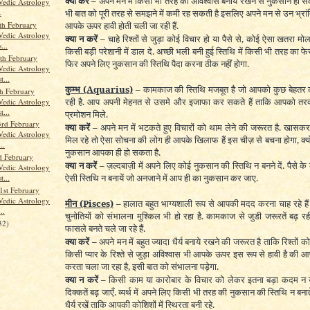
क्या करें –
अपने मन में किसी भी तरह का अविश्वास बनाये रखने से नुकसान हो 
Vedic Astrology
भी बात को पूरी तरह से समझने में कमी रह सकती है इसलिए अपने मन से उन भ्रांति
.
th February
आपके ऊपर हावी होती चली जा रही हैं.
Vedic Astrology
क्या न करें –
चाहे रिश्तों से जुड़ा कोई विचार हो या पैसे से, कोई ऐसा खतरा म
...
किसी बड़ी परेशानी में डाल दे. अच्छी भली बनी हुई स्तिथि में किसी भी तरह क
th February
फिर अपने लिए नुकसान की स्तिथि पैदा करना ठीक नहीं होगा.
Vedic Astrology
t...
कुम्भ
(Aquarius)
–
कामकाज की स्तिथि मजबूत है जो आपको कुछ बेहतर 
h February
रही है. आप अपनी मेहनत से उसमे और इजाफा कर सकते हैं ताकि आपको तरक्
Vedic Astrology
t...
प्रमोशन मिले.
3rd February
क्या करें –
अपने मन में भटकते हुए विचारों को थाम लेने की जरूरत है. खासक
Vedic Astrology
मिल रहे तो ऐसा सोचना की लोग ही आपके खिलाफ हैं इस चीज़ से बचना होगा, क्य
..
नुकसान आपका ही हो सकता है.
d February
क्या न करें –
ज़ल्दबाज़ी में अपने लिए कोई नुकसान की स्तिथि न बनने दें. पैसे के 
Vedic Astrology
ऐसी स्तिथि न बनायें जो अनजाने में आप ही का नुकसान कर जाए.
t...
1st February
Vedic Astrology
मीन
(Pisces)
–
हालात बहुत भाग्यशाली रूप से आपकी मदद करना चाह रहे ह
..
चुनोतियों को संभालना मुश्किल भी हो रहा है. कामकाज से जुडी जरूरतें बढ़ रही ह
32)
फासले बनते चले जा रहे हैं.
क्या करें –
अपने मन में बहुत ज्यादा धैर्य बनाये रखने की जरूरत है ताकि रिश्तों 
किसी प्यार के रिश्ते से जुड़ा अविश्वास भी आपके ऊपर इस रूप से हावी है की आ
करता चला जा रहा है, इसी बात को संभालना पड़ेगा.
क्या न करें –
किसी काम या कारोबार के विचार को लेकर इतना बड़ा कदम न 
दिक्कतें बढ़ जाएँ. व्यर्थ में अपने लिए किसी भी तरह की नुकसान की स्तिथि न बनात
धैर्य रखें ताकि आपकी कोशिशों में स्थिरता बनी रहे.