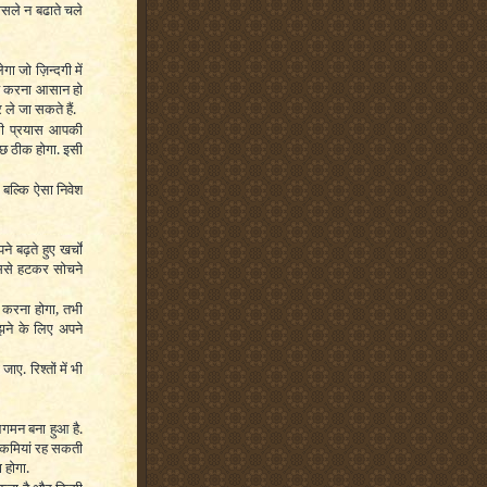
ासले न बढाते चले
 जो ज़िन्दगी में
 तय करना आसान हो
ले जा सकते हैं.
ई भी प्रयास आपकी
ुछ ठीक होगा. इसी
 बल्कि ऐसा निवेश
 बढ़ते हुए खर्चों
 उससे हटकर सोचने
ा करना होगा, तभी
झने के लिए अपने
. रिश्तों में भी
आगमन बना हुआ है.
ं कमियां रह सकती
 होगा.