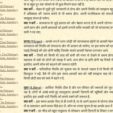
...
से या बहुत दूर तक सोचने से भी कुछ मिलने वाला नहीं है.
th February
क्या करें –
सेहत से जुड़ी पूरी जानकारी ले लेना और अपनी स्तिथि को समझना बहुत ज
Vedic Astrology
में अविश्वास की भावना बनाने से भी बचना होगा. अपनी मानसिकता को संभाल
...
सबकुछ संभव हो पायेगा.
24th February
Vedic Astrology
क्या न करें –
कामकाज से जुड़े हालात को और बेहतर करना है तो अपनी प्रेरणा क
.
अपने ज्ञान और अपनी क्षमताओं को इसमें लगायें ताकि तरक्की की जो संभावनाएं बन
rd February
कमी न रह जाए.
Vedic Astrology
...
कन्या
(Virgo)
–
आपके मन में अगर थोड़ी सी जागरूकता बढ़ेगी तो आपकी मे
22nd February
कामकाज की स्तिथि को संभालना और भी आसान हो जायेगा, पर इस समय की प
Vedic Astrology
.
पढाई-लिखाई की ओर होनी चाहिए जिसके चलते आपकी मेहनत उभरकर आये.
 21st February
क्या करें –
रिश्तों को किसी भी तरह की कमी की नजर से देखने से बचना होगा
Vedic Astrology
सहजता से कहें जो लोगों को समझ में आये. लाभ होगा या हानि होगी यह रिश्तों से जुड़
इसलिए अपनी सोच को बदलने की जरूरत पड़ेगी.
0th February
क्या न करें –
पारिवारिक स्तिथि को सुचारू रूप से संभाले रखना है तो किसी भ
Vedic Astrology
बिलकुल न पड़ें. वैसे भी लोग इस समय आपकी बात को नहीं समझना चाह रहे ह
..
किसी छोटी बात को व्यर्थ में बढने न दें.
9th February
Vedic Astrology
...
तुला
(Libra)
–
आर्थिक स्तिथि ठीक है और घर-परिवार की जरूरतों को पू
th February
रहा है. लोगों से अच्छे बनते हुए ताल्लुकात आपकी ज़िन्दगी की खुशियाँ और ज्या
Vedic Astrology
इसलिए इस अच्छी भली स्तिथि को बनाये रखने की जरूरत है.
...
क्या करें –
इस समय आपके लिए दो ही रास्ते हैं, या तो अपने हालात से प्रेरणा 
17th February
लें या घबराकर अपने कदम पीछे हटा लें. कौन सा रास्ता चुनना है यह आपके हाथ में ह
Vedic Astrology
.
क्या न करें –
हर चीज़ को बहुत भावुकता से सोचकर अपनी ज़िन्दगी के विचार न बना