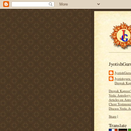
JyotishGur
JyotishGur
Jyotishguru
Deepak Ka
Deepak Kapoor
Vedic Astrology
Articles on Astr
Client Testimoni
Discuss Vedic A
Share
|
Translate