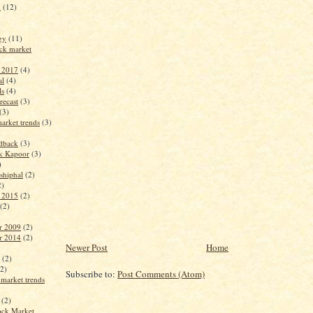
m
(12)
ogy
(11)
ck market
t 2017
(4)
al
(4)
ls
(4)
recast
(3)
(3)
arket trends
(3)
edback
(3)
k Kapoor
(3)
)
shiphal
(2)
2)
t 2015
(2)
(2)
r 2009
(2)
r 2014
(2)
Newer Post
Home
(2)
(2)
Subscribe to:
Post Comments (Atom)
 market trends
(2)
tock Market