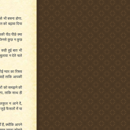
े भी बचना होगा.
चत को बढ़ावा दिया
की पीठ पीछे क्या
 जिनसे कुछ न कुछ
 कही हुई बात भी
ुलावा न देते चले
ई प्यार का रिश्ता
 चाहें ताकि आपकी
ारों को समझने की
ोगा, ताकि साथ ही
िलकुल न आने दें,
ुड़े फैसलों में या
हैं, क्योंकि आपने
 बहुत ज्यादा सोचने