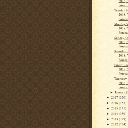
2018, 
Forec..
Tuesday 6
2018, 
Forecas
Monday 5
2018, 
Forecas
Sunday 4t
2018, 
Forecas
Saturday 
2018, 
Foreca.
Friday 2n
2018, 
Forecas
Thursday 
2018, 
Foreca.
January
(
►
2017
(370)
►
2016
(155)
►
2015
(141)
►
2014
(359)
►
2013
(729)
►
2012
(734)
►