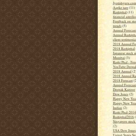
Jyotishguru.co
Aapke tare
(11)
Rashiphal
(11)
financial astrol
Feedback on sto
trends
(5)
Annual Forecas
Annual Rashiph
client testimonia
2018 Annual Fo
2018 Rashiphal
Japanese stock m
Mumbai
(3)
Rashi Phal - Fe
YouTube Deepa
2018 Annual
(2
2018 Annual Ra
2018 Forecast
(
Annual Forecas
Deepak Kapoor
Dow Jones
(2)
Happy New Yea
Happy New Yea
Indian
(2)
Rashi Phal-2014
Rashiphal2016
Singapore stock
(2)
USA Dow Jones
United States S