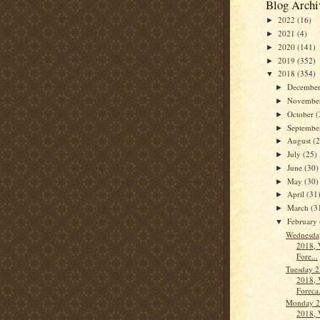
Blog Archi
2022
(16)
►
2021
(4)
►
2020
(141)
►
2019
(352)
►
2018
(354)
▼
Decembe
►
Novembe
►
October
(
►
Septemb
►
August
(
►
July
(25)
►
June
(30)
►
May
(30)
►
April
(31
►
March
(3
►
February
▼
Wednesday
2018, 
Fore...
Tuesday 2
2018, 
Foreca.
Monday 2
2018, 