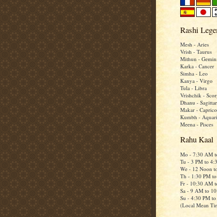
Rashi Lege
Mesh - Aries
Vrish - Taurus
Mithun - Gemin
Karka - Cancer
Simha - Leo
Kanya - Virgo
Tula - Libra
Vrishchik - Scor
Dhanu - Sagittar
Makar - Caprico
Kumbh - Aquar
Meena - Pisces
Rahu Kaal
Mo - 7:30 AM 
Tu - 3 PM to 4
We - 12 Noon t
Th - 1:30 PM t
Fr - 10:30 AM 
Sa - 9 AM to 1
Su - 4:30 PM t
(Local Mean Ti