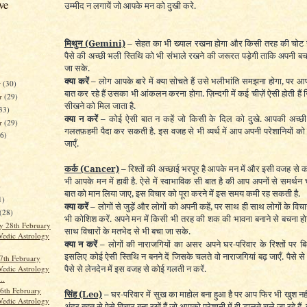
ve
उम्मीद न लगायें जो आपके मन को दुखी करे.
मिथुन
(Gemini)
–
सेहत का भी ख्याल रखना होगा और किसी तरह की चोट स
पैसे की अच्छी भली स्तिथि को भी संभाले रखने की जरूरत पड़ेगी ताकि अपनी ब
जा सके.
क्या करें –
लोग आपके बारे में क्या सोचते हैं उसे भलीभांति समझना होगा, पर आप
r
(30)
बात कर रहे हैं उसका भी आंकलन करना होगा. ज़िन्दगी में कई चीज़ें ऐसी होती हैं
r
(29)
सीखने को मिल जाता है.
33)
क्या न करें –
कोई ऐसी बात न कहें जो किसी के दिल को दुखे. आपकी अच्छी
er
(29)
गलतफ़हमी पैदा कर सकती है. इस वजह से भी व्यर्थ में आप अपनी परेशानियों को ब
26)
जाएँ.
कर्क
(Cancer)
–
रिश्तों की अच्छाई भरपूर है आपके मन में और इसी वजह से को
भी आपके मन में हावी है. ऐसे में स्वाभाविक सी बात है की आप अपनों से समर्थन
)
बात को मान लिया जाए, इस विचार को पूरा करने में इस समय कमी रह सकती है.
1)
क्या करें –
लोगों से जुड़ें और लोगों को अपनी कहें, पर साथ ही साथ लोगों के विच
(28)
भी कोशिश करें. अपने मन में किसी भी तरह की शक की भावना बनाने से बचना ह
 28th February
साथ विचारों के मतभेद से भी बचा जा सके.
Vedic Astrology
क्या न करें –
लोगों की नाराजगियों का असर अपने घर-परिवार के रिश्तों पर ब
इसलिए कोई ऐसी स्तिथि न बनने दें जिसके चलते वो नाराजगियां बढ़ जाएँ. पैसे से ज
7th February
पैसे से लेनदेन में इस वजह से कोई गलती न करें.
Vedic Astrology
..
6th February
सिंह
(Leo)
–
घर-परिवार में सुख का माहोल बना हुआ है पर आप फिर भी खुश नहीं 
Vedic Astrology
अंदर बहुत से ऐसे विचार बना रखें हैं जो आपको परेशानी में ही डालते चले जा रहे हैं.