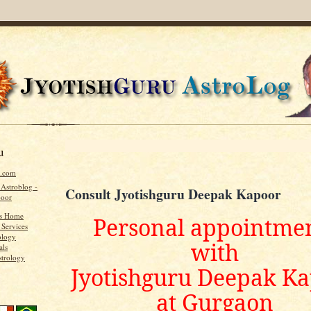
u
u.com
 Astroblog -
Consult Jyotishguru Deepak Kapoor
poor
's Home
Personal appointme
 Services
ology
with
als
strology
Jyotishguru Deepak K
at Gurgaon