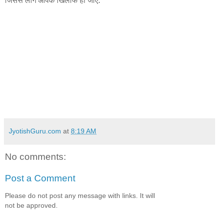
जिससे लोग आपके खिलाफ हो जाएँ.
JyotishGuru.com
at
8:19 AM
No comments:
Post a Comment
Please do not post any message with links. It will
not be approved.