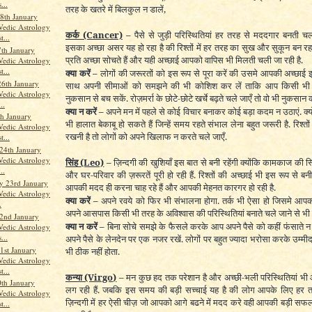
...
तरह के खतरे में बिलकुल न डालें,
8th January
Vedic Astrology
कर्क
(Cancer)
–
पैसे से जुड़ी परिस्थितियां हर तरह से मददगार बनती चल
t...
इसका अच्छा असर यह हो रहा है की रिश्तों में हर तरह का सुख और सुकून बन रहा
th January
प्रति अच्छा सोचते हैं और यही अच्छाई आपको वापिस भी मिलती चली जा रही है.
Vedic Astrology
t...
क्या करें –
लोगों की जरूरतों को इस रूप से पूरा करें की उसमे आपकी अच्छाई
26th January
साथ अपनी सीमाओं को समझने की भी कोशिश कर लें ताकि आप किसी भी तर
Vedic Astrology
नुकसान से बच सकें. रोज़मर्रा के छोटे-छोटे खर्चे बढ़ते चले जाएँ तो वो भी नुकसान क
..
क्या न करें –
अपने मन में पहले से कोई विचार बनाकर कोई बड़ा कदम न उठाएं. क्य
th January
भी हालात बेकाबू हो सकते हैं जिन्हें समय रहते संभाल लेना बहुत जरूरी है. रिश्तो
Vedic Astrology
रखनी है तो लोगों को अपने खिलाफ न करते चले जाएँ.
t...
24th January
Vedic Astrology
सिंह
(Leo)
–
ज़िन्दगी की खुशियाँ इस बात से बनी रहेंगी क्योंकि कामकाज की स्त
..
और घर-परिवार की ज़रूरतें पूरी हो रही हैं. रिश्तों की अच्छाई भी इस रूप से बन
 23rd January
आपकी मदद ही करना चाह रहे हैं और आपकी मेहनत कारगर हो रही है.
Vedic Astrology
क्या करें –
अपने रवये को फिर भी संभालना होगा. तर्क भी ऐसा हो जिसमे आप
.
अपने आसपास किसी भी तरह के अविश्वास की परिस्थितियां बनाते चले जाने से भी 
2nd January
क्या न करें –
बिना सोचे समझे के फैसले करके आप अपने पैसे को कहीं फंसाते न च
Vedic Astrology
...
अपने पैसे के लेनदेन पर एक नजर रखें. लोगों पर बहुत ज्यादा भरोसा करके उम्मी
st January
भी ठीक नहीं होता.
Vedic Astrology
t...
कन्या
(Virgo)
–
मन कुछ हद तक परेशान है और अच्छी-भली परिस्थितियां भी 
th January
लग रही हैं. जबकि इस समय की बड़ी सच्चाई यह है की लोग आपके लिए हर तरह 
Vedic Astrology
ज़िन्दगी में हर ऐसी चीज़ जो आपको आगे बढने में मदद करे वही आपकी बड़ी स
t...