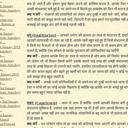
..
कम हो जाते हैं और इंसान कुछ बेहतर करने की कोशिश करता है. आपके लिए
th January
अच्छी संभावनाएं बनी हुई हैं, पर अपने मन में बिठाये हुए असंतोष को फिर भी हटाना ह
Vedic Astrology
क्या न करें –
रोज़मर्रा की परेशानियों को लेकर आप दुखी न होते चले जाएँ, बल्कि
t...
सारी चीज़ों को कबूल करते चले जाएँ. ज़िन्दगी में हर कुछ हमारे मन मुताबिक नह
yotishguru
 Kapoor at
सच्चाई को कबूल कर लेने में कोई गलती नहीं है.
 ...
h January
धनु
(Sagittarius)
–
आपको लगेगा की हालात हर तरह से मददगार हैं, इसल
Vedic Astrology
आपकी लापरवाही भी नज़र आ रही है. आपके खर्चे बहुत बड़े हुए हैं जिन्हें संभालना ह
t,...
में किये गए फैसलों से भी बचना होगा और ऐसी सोच बनाने से भी बचना होगा 
h January 2019,
सकते हैं, क्योंकि ऐसा सोचने से आपके नुकसान की परिस्थितियां बढ़ जाएँगी.
Astrology
t,...
क्या करें –
हालात आपके लिए हर तरह से मददगार हैं और काम की स्तिथि संभली
5th January
को लेकर जो भी विचार-विमर्श करेंगे उसके चलते कई तरह की अच्छी संभावनाए
Vedic Astrology
तरह के अच्छे विकल्प भी उभरते चले जायेंगे, इसलिए प्राथमिकता यह होनी चाहिए
...
की ओर कदम बढ़ाएं और बढ़ते हुए खर्चों को थाम लें. हर समय की कोई न कोई प्
h January 2019,
उसे समझ लेना बहुत जरूरी है.
Astrology
क्या न करें –
अच्छी-भली परिस्थितियों में भी अपने मन को दुखी करते चले जाना ठ
t,...
ऐसा न सोचें की हर कोई आपके खिलाफ है क्योंकि यह आपके मन के बनाई हुई सो
3rd January
इस समय बहुत ज्यादा वाजिब नहीं है.
Vedic Astrology
...
y 2nd January
मकर
(Capricorn)
–
काम से लाभ हैं क्योंकि उसमे आपकी मेहनत बनी ह
Vedic Astrology
संभालना मुश्किल है. उसका एक बड़ा कारण यह भी है की लोग आपसे किनारा करते
..
जो आपको अच्छा नहीं लग रहा. मानसिक परेशानियों के बढ़ जाने से भी हालात को
st January
ही हो जाता है.
Annual
क्या करें –
मन परेशान रहेगा तो हर तरह की कठिनाई नजर आएगी और आपको ल
hal Forecast