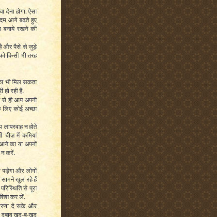
ा देना होगा. ऐसा
दम आगे बढ़ते हुए
ा बनाये रखने की
ै और पैसे से जुड़े
त को किसी भी तरह
ौका भी मिल सकता
हो रही हैं.
ने से ही आप अपनी
े लिए कोई अच्छा
 लापरवाह न होते
 चीज़ में कमियां
आने का या अपनों
न करें.
 पड़ेगा और लोगों
ामने खुल रहे हैं
रिस्थिति से पूरा
शिश कर लें.
रेरणा दे सके और
 दबाव खुद-ब-खुद