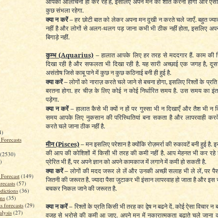
आपकी आलोचना ही कर रहे हैं, इसलिए अपने मन को शांत करना होगा और ऐसा 
कुछ संभला रहेगा.
क्या न करें –
हर छोटी बात को लेकर अपना मन दुखी न करते चले जाएँ. बहुत ज्या
नहीं है और लोगों से अलग-थलग पड़ जाना कभी भी ठीक नहीं होता, इसलिए अ
बिगाड़े नहीं.
कुम्भ
(Aquarius)
–
हालात आपके लिए हर तरह से मददगार हैं. काम की स
दिखा रही है और सफलता भी दिखा रही है. यह सारी अच्छाई एक जगह है, दू
असंतोष जिसे काबू पाने में कुछ न कुछ कठिनाई बनी ही हुई है.
क्या करें –
लोगों को नाराज़ करते चले जाने से बचना होगा, इसलिए रिश्तों के प्रति भ
बरतना होगा. हर चीज़ के लिए कोई न कोई निर्धारित समय है. उस समय का इं
पड़ेगा.
क्या न करें –
हालात कैसे भी क्यों न हों पर गुस्सा भी न दिखाएँ और तैश भी न द
समय आपके लिए नुकसान की परिस्थितियां बना सकता है और लापरवाही कर
करते चले जाना ठीक नहीं है.
4)
 Forecasts
मीन
(Pisces)
–
मन इसलिए परेशान है क्योंकि रोज़मर्रा की रुकावटें बनी हुई है.
की आप की कोशिशों में किसी भी तरह की कमी नहीं है. आप मेहनत भी कर रहे ह
(2530)
प्रेरित भी हैं, पर अपने ज्ञान को अपने कामकाज में लगाने में कमी हो सकती है.
)
क्या करें –
लोगों की मदद जरूर ले लें और उनकी अच्छी सलाह भी ले लें, पर पैस
 Forecast
(149)
जितनी की जरूरत है. ज्यादा पैसा जुटाकर भी इंसान लापरवाह हो जाता है और इ
recasts
(57)
बचकर निकल जाने की जरूरत है.
dictions
(36)
ons
(35)
s forecasts
(29)
क्या न करें –
रिश्तों के प्रति किसी भी तरह का द्वेष न बढने दें. कोई ऐसा विचार न 
alysis
(27)
वजह से भरोसे की कमी आ जाए. अपने मन में नकारात्मकता बढाते चले जाना 