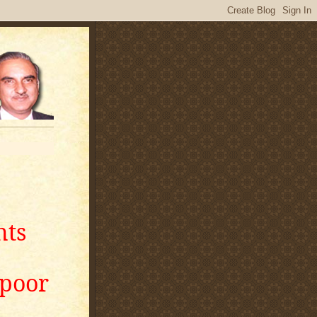
nts
apoor