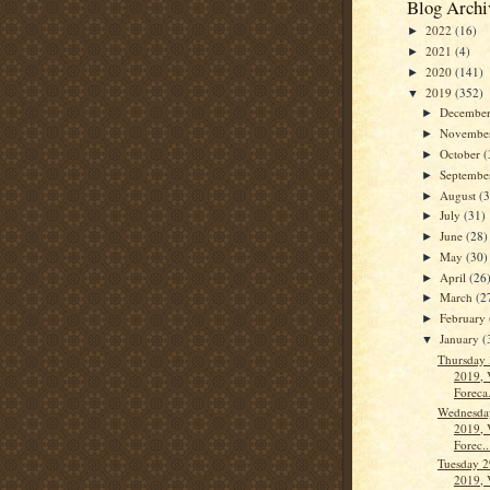
Blog Archi
2022
(16)
►
2021
(4)
►
2020
(141)
►
2019
(352)
▼
Decembe
►
Novembe
►
October
(
►
Septemb
►
August
(
►
July
(31)
►
June
(28)
►
May
(30)
►
April
(26
►
March
(2
►
February
►
January
(
▼
Thursday 
2019, 
Foreca.
Wednesday
2019, 
Forec..
Tuesday 2
2019, 