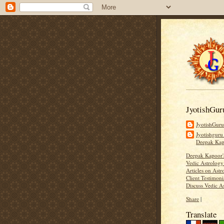
JyotishGur
JyotishGur
Jyotishguru
Deepak Ka
Deepak Kapoor
Vedic Astrology
Articles on Astr
Client Testimoni
Discuss Vedic A
Share
|
Translate