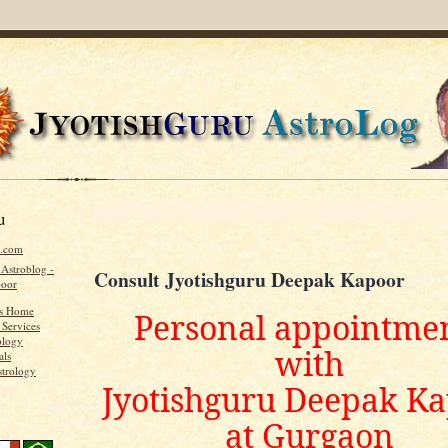
u
u.com
 Astroblog -
Consult Jyotishguru Deepak Kapoor
poor
's Home
Personal appointme
 Services
ology
with
als
strology
Jyotishguru Deepak K
at Gurgaon