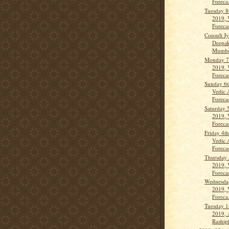
Foreca.
Tuesday 8
2019, 
Forecas
Consult J
Deepak
Mumbai
Monday 7t
2019, 
Forecas
Sunday 6t
Vedic 
Forecas
Saturday 
2019, 
Forecas
Friday 4t
Vedic 
Forecas
Thursday 
2019, 
Forecas
Wednesda
2019, 
Foreca.
Tuesday 1
2019, 
Raship