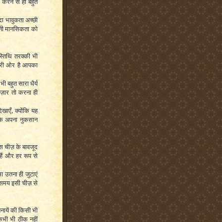
करने से ही बहुत
दा भावुकता अच्छी
पनी मानसिकता को
्तिथि तरक्की भी
सरी ओर है आपका
ी बहुत सारा धैर्य
तज़ार तो करना ही
िखाएँ, क्योंकि यह
के अपना नुकसान
 इस चीज़ के बावजूद
ैं और हर रूप से
ा उतना ही जुटाएं
स समय इसी चीज़ से
बनायें की किसी भी
कभी भी ठीक नहीं