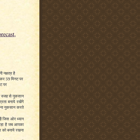
recast,
 नक्षत्र है
1 बजकर 59 मिनट पर
नट पर
की वजह से नुकसान
रता बनाये रखेंगे
अपना नुकसान करते
 है जिस ओर ध्यान
रहा है जब आपका
 को बनाये रखना