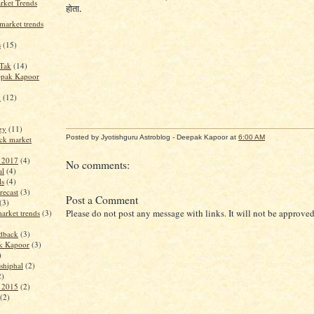
rket Trends
होता.
market trends
s
(15)
jTak
(14)
epak Kapoor
m
(12)
ogy
(11)
Posted by Jyotishguru Astroblog - Deepak Kapoor
at
6:00 AM
ck market
t 2017
(4)
No comments:
al
(4)
ls
(4)
recast
(3)
Post a Comment
(3)
Please do not post any message with links. It will not be approved
arket trends
(3)
edback
(3)
k Kapoor
(3)
)
shiphal
(2)
2)
t 2015
(2)
(2)