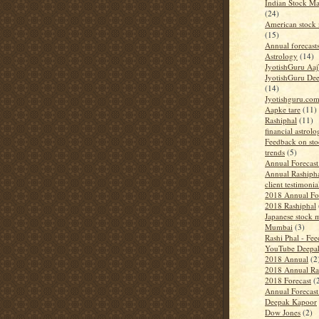
Indian Stock Ma
(24)
American stock 
(15)
Annual forecast
Astrology
(14)
JyotishGuru Aa
JyotishGuru De
(14)
Jyotishguru.co
Aapke tare
(11)
Rashiphal
(11)
financial astrol
Feedback on sto
trends
(5)
Annual Forecas
Annual Rashiph
client testimonia
2018 Annual Fo
2018 Rashiphal
Japanese stock m
Mumbai
(3)
Rashi Phal - Fe
YouTube Deepa
2018 Annual
(2
2018 Annual Ra
2018 Forecast
(
Annual Forecas
Deepak Kapoor
Dow Jones
(2)