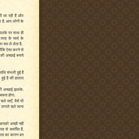
ी जा रही हैं और
 है. आप लोगों के
 झलके पर साथ ही
ह के व्यर्थ के
ा रूप ले लेता है.
ोंकि ऐसा करने से
ं की अच्छाई बनाये
िथि संभली हुई हैं
ी हुई है की हालात
की अच्छाई झलके.
बचना होगा.
ले जाएँ. वैसे भी
द लगाते चले जाना
आपको अच्छी नहीं
से समर्पित हैं.
फलता का कारण बन