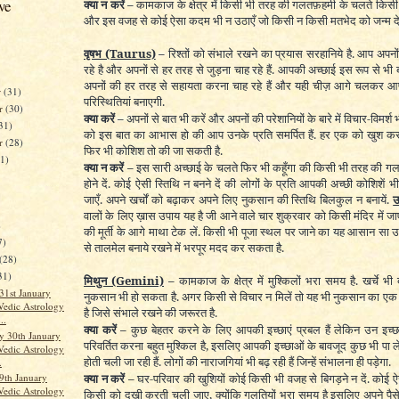
ve
क्या न करें –
कामकाज के क्षेत्र में किसी भी तरह की गलतफ़हमी के चलते किसी 
और इस वजह से कोई ऐसा कदम भी न उठाएँ जो किसी न किसी मतभेद को जन्म दे
वृषभ
(Taurus)
–
रिश्तों को संभाले रखने का प्रयास सरहानिये है. आप अप
रहे है और अपनों से हर तरह से जुड़ना चाह रहे हैं. आपकी अच्छाई इस रूप से भी 
अपनों की हर तरह से सहायता करना चाह रहे हैं और यही चीज़ आगे चलकर आ
r
(31)
परिस्थितियां बनाएगी.
r
(30)
क्या करें –
अपनों से बात भी करें और अपनों की परेशानियों के बारे में विचार-विमर्श 
31)
को इस बात का आभास हो की आप उनके प्रति समर्पित हैं. हर एक को खुश करन
er
(28)
फिर भी कोशिश तो की जा सकती है.
31)
क्या न करें –
इस सारी अच्छाई के चलते फिर भी कहूँगा की किसी भी तरह की गल
होने दें. कोई ऐसी स्तिथि न बनने दें की लोगों के प्रति आपकी अच्छी कोशिशें भ
जाएँ. अपने खर्चों को बढ़ाकर अपने लिए नुकसान की स्तिथि बिलकुल न बनायें.
उ
वालों के लिए ख़ास उपाय यह है जी आने वाले चार शुक्रवार को किसी मंदिर में जाए
)
की मूर्ती के आगे माथा टेक लें. किसी भी पूजा स्थल पर जाने का यह आसान सा
7)
से तालमेल बनाये रखने में भरपूर मदद कर सकता है.
(28)
31)
मिथुन
(Gemini)
–
कामकाज के क्षेत्र में मुश्किलों भरा समय है. खर्चे भ
31st January
नुकसान भी हो सकता है. अगर किसी से विचार न मिलें तो यह भी नुकसान का 
Vedic Astrology
है जिसे संभाले रखने की जरूरत है.
..
क्या करें –
कुछ बेहतर करने के लिए आपकी इच्छाएं प्रबल हैं लेकिन उन इच्छा
 30th January
परिवर्तित करना बहुत मुश्किल है, इसलिए आपकी इच्छाओं के बावजूद कुछ भी पा लेने 
Vedic Astrology
होती चली जा रही हैं. लोगों की नाराजगियां भी बढ़ रही हैं जिन्हें संभालना ही पड़ेगा.
.
क्या न करें –
घर-परिवार की खुशियों कोई किसी भी वजह से बिगड़ने न दें. कोई ऐ
9th January
Vedic Astrology
किसी को दुखी करती चली जाए, क्योंकि गलतियों भरा समय है इसलिए अपने पैस