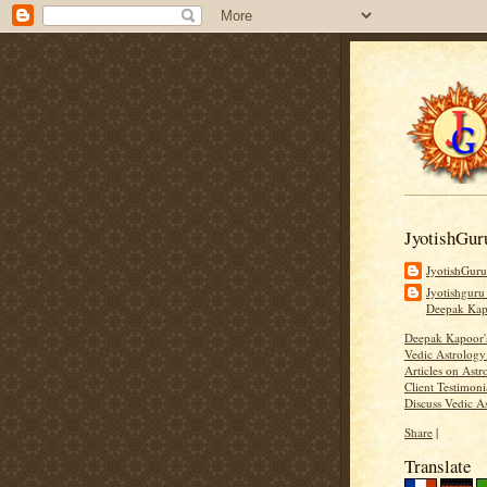
JyotishGur
JyotishGur
Jyotishguru
Deepak Ka
Deepak Kapoor
Vedic Astrology
Articles on Astr
Client Testimoni
Discuss Vedic A
Share
|
Translate