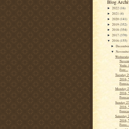
Blog Archi
2022
(16)
►
2021
(4)
►
2020
(141)
►
2019
(352)
►
2018
(354)
►
2017
(370)
►
2016
(155)
▼
Decembe
►
Novembe
▼
Wednesda
Novem
Vedic 
Fore...
Tuesday 
2016, 
Foreca.
Monday 2
2016, 
Forecas
Sunday 2
2016, 
Forecas
Saturday 
2016, 
Forec..