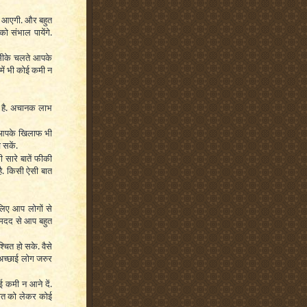
भी आएगी. और बहुत
 संभाल पायेंगे.
सीके चलते आपके
 में भी कोई कमी न
ई है. अचानक लाभ
 आपके खिलाफ भी
 सकें.
ी सारे बातें फीकी
है. किसी ऐसी बात
िए आप लोगों से
र मदद से आप बहुत
चित हो सके. वैसे
अच्छाई लोग जरुर
 कमी न आने दें.
ात को लेकर कोई