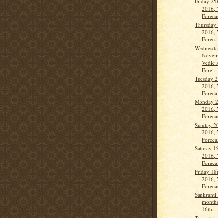
Friday 25
2016, 
Forecas
Thursday
2016, 
Forec..
Wednesda
Novem
Vedic 
Fore...
Tuesday 
2016, 
Foreca.
Monday 2
2016, 
Forecas
Sunday 2
2016, 
Forecas
Saturay 1
2016, 
Foreca.
Friday 18
2016, 
Forecas
Sankranti 
months
16th...
Thursday