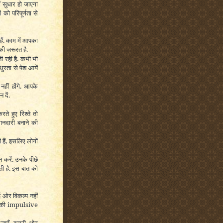
ं सुधार हो जाएगा
को परिपूर्णता से
हैं. काम में आपका
की ज़रूरत है.
 रही है. कभी भी
ुरता से पेश आयें
ीं होंगे. आपके
दें.
ते हुए रिश्ते तो
ानदारी बनाने की
ी हैं, इसलिए लोगों
 करें. उनके पीछे
ी है. इस बात को
ोई ओर विकल्प नहीं
ं की impulsive