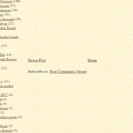
 Forecast
(149)
recasts
(57)
dictions
(36)
ons
(35)
s forecasts
(29)
alysis
(27)
rket Trends
market trends
s
(15)
jTak
(14)
epak Kapoor
Newer Post
Home
m
(12)
Subscribe to:
Post Comments (Atom)
ogy
(11)
ck market
t 2017
(4)
al
(4)
ls
(4)
recast
(3)
(3)
arket trends
(3)
edback
(3)
k Kapoor
(3)