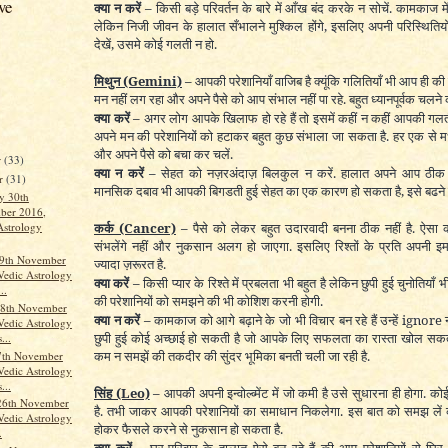
ve
क्या न करें –
किसी बड़े परिवर्तन के बारे में आँख बंद करके न सोचें. कामकाज मे
लेकिन निजी जीवन के हालात सँभालने मुश्किल होंगे, इसलिए अपनी परिस्थितियों 
देखें, उसमे कोई गलती न हो.
मिथुन
(Gemini)
–
आपकी परेशानियाँ वाजिब है क्यूंकि गलितियाँ भी आप ही की 
मन नहीं लग रहा और अपने पैसे को आप संभाल नहीं पा रहे. बहुत ध्यानपूर्वक चलने 
क्या करें –
अगर लोग आपके खिलाफ हो रहे हैं तो इसमें कहीं न कहीं आपकी गलती
अपने मन की परेशानियों को हटाकर बहुत कुछ संभाला जा सकता है. हर एक से मध
और अपने पैसे को बचा कर चलें.
r
(33)
क्या न करें –
सेहत को नज़रअंदाज़ बिलकुल न करें. हालात अपने आप ठीक नह
r
(31)
मानसिक दबाव भी आपकी बिगडती हुई सेहत का एक कारण हो सकता है, इसे बढने न 
y 30th
ber 2016,
कर्क
(Cancer)
–
पैसे को लेकर बहुत उदारवादी बनना ठीक नहीं है. ऐसा कर
Astrology
संभलेंगे नहीं और नुकसान अलग हो जाएगा. इसलिए रिश्तों के प्रति अपनी इम
29th November
ज्यादा ज़रूरत है.
Vedic Astrology
क्या करें –
किसी प्यार के रिश्ते में प्रबलता भी बहुत है लेकिन छुपी हुई चुनोतियाँ भ
..
की परेशानियों को समझने की भी कोशिश करनी होगी.
8th November
क्या न करें –
कामकाज को आगे बढ़ाने के जो भी विचार बन रहे हैं उन्हें ignore न
Vedic Astrology
छुपी हुई कोई अच्छाई हो सकती है जो आपके लिए सफलता का रास्ता खोल सकत
...
कम न समझें की तकदीर की सुंदर भूमिका बनती चली जा रही है.
7th November
Vedic Astrology
...
सिंह
(Leo)
–
आपकी अपनी इन्वोल्व्मेंट में जो कमी है उसे सुधारना ही होगा. क
26th November
है. तभी जाकर आपकी परेशानियों का समाधान निकलेगा. इस बात को समझ ले
Vedic Astrology
होकर फैसले करने से नुकसान हो सकता है.
.