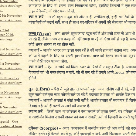
क्या करें –
घर-परिवार के हालात ऐसे बन रहे हैं की आप परेशानियों से घिर
th November
कामकाज के लिए भी अपना वक्त निकालना पड़ेगा, इसलिए ज़िन्दगी में एक ता
Vedic Astrology
...
टाइम मैनेजमेंट की ओर धयान दे लें.
 24th November
क्या न करें –
न तो बहुत भावुक बने और न ही उत्तेजित हों, इन्ही गलतियों 
Vedic Astrology
परेशानियों को बढ़ाएं नहीं. साथ ही साथ घर-परिवार में अपनों की सेहत को भी नज़र
.
y 23rd
कन्या
(Virgo)
–
लोग आपसे बहुत ज्यादा खुश नहीं है और इसी वजह से आप भी
ber 2016,
जा रहे हैं, लेकिन आप उस वजह को नहीं समझ पा रहे की ऐसा क्यों हो रहा है.
Astrology
कोई असर आयेगा तो यह ठीक नहीं.
22nd November
क्या करें –
आपके अन्दर एक इच्छा पनप रही है की अपने ज्ञान को बढ़ाया जाए. अप
Vedic Astrology
को आगे बढ़ाने के लिए या अपनी performance को बेहतर करने का सुंदर
..
करके देखें जरुर फायदा होगा.
1st November
क्या न करें –
ऐसा न सोचें की किसी प्यार के रिश्ते में सबकुछ ठीक है. अचा
Vedic Astrology
दिक्कतों को भी नज़रअंदाज़ न करें. जो भी कर रहे हैं उसमे अपने focus को बना
...
होने दें.
0th November
Vedic Astrology
...
तुला
(Libra)
–
पैसे से जुड़े हालात आपको बहुत ज्यादा संतोष नहीं दे रहे, य
9th November
बहुत सारी बातें एक साथ सोचते चले जा रहे हैं. बदलाव के इच्छा भी आपके दिल पर ह
Vedic Astrology
क्या करें –
आपकी अच्छाई में कोई कमी नहीं है. आपके हालात भी मददगार हैं. सिर
..
दिशाहीन है उसे ही पटरी पर लाने की ज़रूरत है.
th November
क्या न करें –
किसी काम या कोरबार में पैसा लगाने की इच्छा बनेगी. घर-परिवा
Vedic Astrology
...
या आशीर्वाद मिलेगा उसकी ताकत को कम न समझें, उसी से ज़िन्दगी के रास्ते खुलें
special - One
 rashiphal from
वृश्चिक
(Scorpio)
–
अगर कामकाज में असंतोष रहेगा तो आप कोई बड़े बदला
लेकिन इतने बड़े फैसले करते हुए कोई ज़ल्बाज़ी न करें. अभी फिलहाल अपनी मे
 17th November