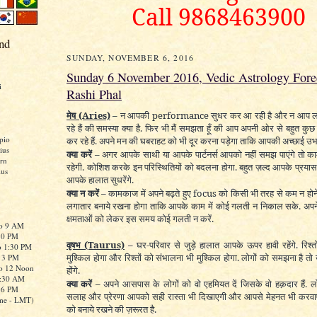
Call 9868463900
nd
SUNDAY, NOVEMBER 6, 2016
Sunday 6 November 2016, Vedic Astrology Forec
i
Rashi Phal
मेष
(Aries)
–
न
आपकी performance सुधर कर आ रही है और न आप लोग
रहे हैं की समस्या क्या है. फिर भी मैं समझता हूँ की आप अपनी ओर से बहुत क
pio
कर रहे हैं. अपने मन की घबराहट को भी दूर करना पड़ेगा ताकि आपकी अच्छाई 
ius
क्या करें –
अगर आपके साथी या आपके पार्टनर्स आपको नहीं समझ पाएंगे तो काम
rn
रहेगी. कोशिश करके इन परिस्थितियों को बदलना होगा. बहुत ज़ल्द आपके प्रया
ius
आपके हालात सुधरेंगे.
क्या न करें –
कामकाज में अपने बढ़ते हुए focus को किसी भी तरह से कम न होने
लगातार बनाये रखना होगा ताकि आपके काम में कोई गलती न निकाल सके. अपन
क्षमताओं को लेकर इस समय कोई गलती न करें.
to 9 AM
:30 PM
वृषभ
(Taurus)
–
घर-परिवार से जुड़े हालात आपके ऊपर हावी रहेंगे. रिश्
o 1:30 PM
मुश्किल होगा और रिश्तों को संभालना भी मुश्किल होगा. लोगों को समझना है तो
o 3 PM
to 12 Noon
होंगे.
0:30 AM
क्या करें –
अपने आसपास के लोगों को वो एहमियत दें जिसके वो हक़दार हैं. लो
o 6 PM
सलाह और प्रेरणा आपको सही रास्ता भी दिखाएगी और आपसे मेहनत भी करवा
me - LMT)
को बनाये रखने की ज़रूरत है.