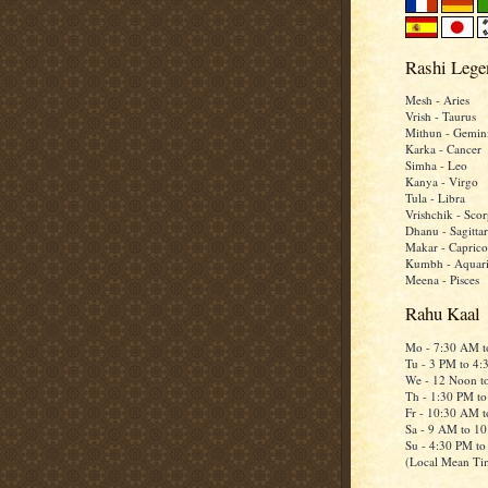
Rashi Lege
Mesh - Aries
Vrish - Taurus
Mithun - Gemin
Karka - Cancer
Simha - Leo
Kanya - Virgo
Tula - Libra
Vrishchik - Scor
Dhanu - Sagittar
Makar - Caprico
Kumbh - Aquar
Meena - Pisces
Rahu Kaal
Mo - 7:30 AM 
Tu - 3 PM to 4
We - 12 Noon t
Th - 1:30 PM t
Fr - 10:30 AM 
Sa - 9 AM to 1
Su - 4:30 PM t
(Local Mean Ti