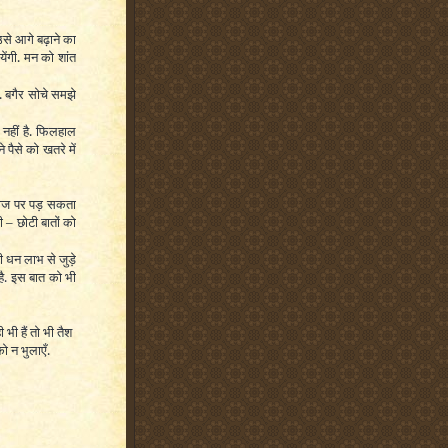
न उसे आगे बढ़ाने का
ेंगी. मन को शांत
. बगैर सोचे समझे
नहीं है. फिलहाल
ैसे को खतरे में
काज पर पड़ सकता
टी
–
छोटी बातों को
 धन लाभ से जुड़े
 है. इस बात को भी
भी हैं तो भी तैश
ो न भुलाएँ.