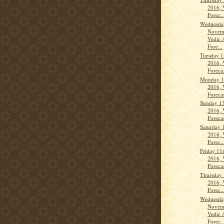
2016, 
Forec..
Wednesda
Novem
Vedic 
Fore...
Tuesday 
2016, 
Foreca.
Monday 1
2016, 
Forecas
Sunday 1
2016, 
Forecas
Saturday 
2016, 
Forec..
Friday 11
2016, 
Forecas
Thursday
2016, 
Forec..
Wednesda
Novem
Vedic 
Forec..