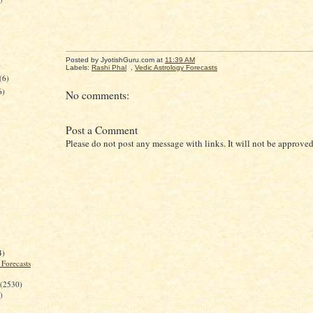
Posted by JyotishGuru.com
at
11:39 AM
)
Labels:
Rashi Phal
,
Vedic Astrology Forecasts
(6)
6)
No comments:
Post a Comment
Please do not post any message with links. It will not be approved
4)
 Forecasts
(2530)
)