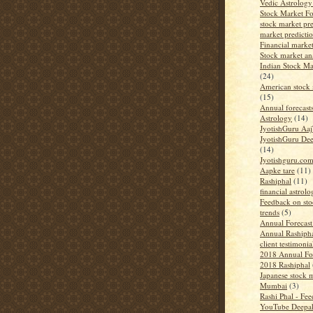
Vedic Astrology
Stock Market Fo
stock market pre
market predicti
Financial market
Stock market an
Indian Stock Ma
(24)
American stock 
(15)
Annual forecast
Astrology
(14)
JyotishGuru Aa
JyotishGuru De
(14)
Jyotishguru.co
Aapke tare
(11)
Rashiphal
(11)
financial astrol
Feedback on sto
trends
(5)
Annual Forecas
Annual Rashiph
client testimonia
2018 Annual Fo
2018 Rashiphal
Japanese stock m
Mumbai
(3)
Rashi Phal - Fe
YouTube Deepa