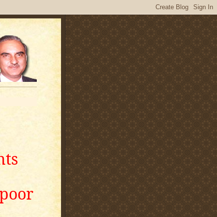
nts
apoor