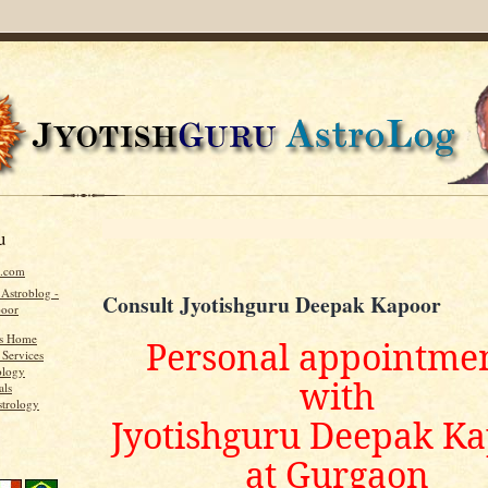
u
u.com
 Astroblog -
Consult Jyotishguru Deepak Kapoor
poor
's Home
Personal appointme
 Services
ology
with
als
strology
Jyotishguru Deepak K
at Gurgaon