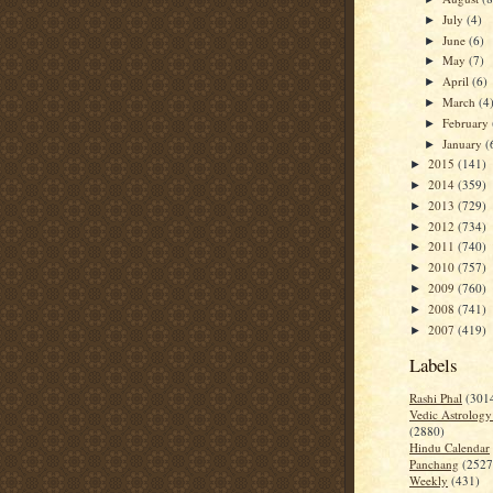
July
(4)
►
June
(6)
►
May
(7)
►
April
(6)
►
March
(4
►
February
►
January
(
►
2015
(141)
►
2014
(359)
►
2013
(729)
►
2012
(734)
►
2011
(740)
►
2010
(757)
►
2009
(760)
►
2008
(741)
►
2007
(419)
►
Labels
Rashi Phal
(301
Vedic Astrology
(2880)
Hindu Calendar
Panchang
(2527
Weekly
(431)