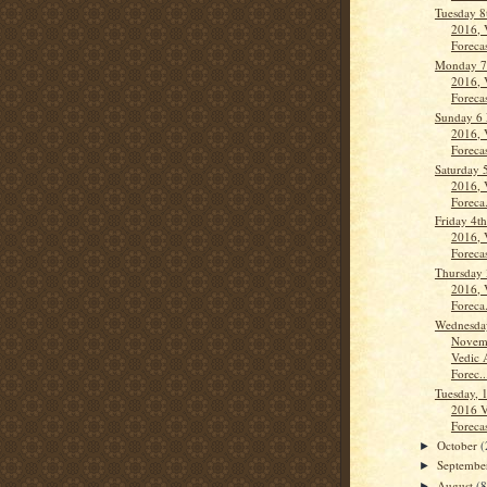
Tuesday 
2016, 
Forecas
Monday 7
2016, 
Forecas
Sunday 6
2016, 
Forecas
Saturday 
2016, 
Foreca.
Friday 4t
2016, 
Forecas
Thursday
2016, 
Foreca.
Wednesda
Novem
Vedic 
Forec..
Tuesday, 
2016 V
Forecas
October
(
►
Septemb
►
August
(8
►