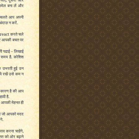
 जाएँ, दूसरी ओर
लमेल बना लें और
के चलते आप अपनी
अंदाज़ न करें.
 react करते चले
 अगर आपकी बचत पर
नी पढाई
–
लिखाई
 समय है. कोशिश
नक उभरती हुई उन
ये रखें उसे कम न
ही कारण है की आप
ावी है.
्फ आपकी मेहनत ही
र से जो आपको मदद
गे.
व करना चाहेंगे,
हनत को ओर बढ़ाने