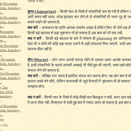
गलती न करें.
8th November
Vedic Astrology
कुम्भ
(Aquarius)
–
किसी प्यार के रिश्ते में परेशानियाँ कम हो गयी हैं लेकि
...
अभी समय नहीं आया. थोडा इंतज़ार कर लेने से वो परेशानियाँ भी जरुर दूर हो जाय
th November
बनाये रखने की ज़रूरत है.
Vedic Astrology
t...
क्या करें –
कामकाज के प्रति आपका समर्पण अच्छा है लेकिन फिर भी धैर्य रख लें
 November
किसी बड़े बदलाव से बड़ा नुकसान भी हो सकता है. इस बात को भी याद रखें.
Vedic Astrology
क्या न करें –
किसी बड़े बदलाव के बारे में सोचना ही planning का अभिप्राय 
ts,...
ऐसा भी न सोचे की कोई बड़ा कदम उठाने से बड़ी सफलता मिल जाएगी. अभी अपने प
5th November
डालना ठीक नहीं है.
Vedic Astrology
..
मीन
(Pisces)
–
लोग अगर आपसे नाराज़ रहेंगे तो उसका असर आपके काम
h November
Vedic Astrology
है. इन्ही परेशानियों के चलते आपकी अच्छाई भी जैसे छुप सी जाएगी. वक्त रहते छो
t...
संभाल लेने की ज़रूरत है.
 3rd November
क्या करें –
जोखिम भरा समय है इसलिए संभल कर चलना होगा. यह ओर बात है की
Vedic Astrology
हालात अच्छे बने रहेंगे, लेकिन लापरवाही से जुड़े फैसलों में नुकसान भी हो सकता
..
समझना होगा.
y 2nd
ber 2016,
Astrology
क्या न करें –
किसी प्यार के रिश्ते में कोई तीखी बात बिलकुल न कहें. अगर आप सही 
.
में आना ठीक नहीं. विनम्रता से कही हुई बात में ज्यादा असर हो सकता है, इस बात क
1st November
edic Astrology
...
28)
er
(16)
)