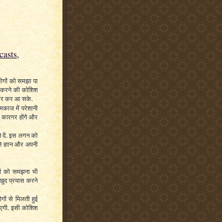
asts,
ों को समझा पा
ुछ करने की कोशिश
उभर कर आ सके.
काज में परेशानी
स कारगर होंगे और
 दें. इस लगन को
े ज्ञान और अपनी
तों को समझना भी
 खुद प्रयास करने
गों से मिलती हुई
एगी. इसी कोशिश