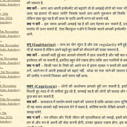
की जरूरत है.
Vedic Astrology
क्या करें –
अगर आप अपनी इन्वोल्व्मेंट को बढ़ाएंगे तो वो अच्छाई लोगों को नजर 
.
ज़ल्द यह हालात भी बदल जायेंगे जिसके चलते आप अपने नुकसान की स्तिथि को
y 16th
ber 2016,
लेकिन एहम मुद्दा यह है की काम के प्रति अपनी लगन को बनाये रखें.
Astrology
क्या न करें –
इस समय आपकी अच्छाई यह है की आप मेहनत कर सकते हैं, उ
मतभेद भी उभर सकते हैं. ऐसा बिलकुल न होने दें जिसके चलते आपकी इन्वोल्व्मेंट
15th November
आये.
Vedic Astrology
..
धनु
(Sagittarius)
–
लाभ का योग सुंदर है और एक regularity बनी हु
4th November
Vedic Astrology
भी हो सकता है लेकिन अपने बढ़ते हुए खर्चों को सँभालने की सख्त जरूरत है.
...
क्या करें –
आपकी कही हुई बात आपको परेशानी में डाल सकती है और यही बात
3th November
इस्तेमाल की जा सकती है, इसलिए बहुत धैर्य रखना होगा ताकि आप गलतियों से बच
Vedic Astrology
क्या न करें –
किसी प्यार के रिश्ते को अपने मन में इतना प्रबल न बनायें की बाक
...
लगें. अपने मन में अपनी इच्छाओं को बढ़ाएं नहीं. थोडा सा रुक जाने की ज़रूरत 
12th November
की उम्मीद न लगायें जिसका अभी समय नहीं आया.
Vedic Astrology
.
th November
मकर
(Capricorn)
–
लोगों की आलोचना आपको बुरी लग सकती है. इसल
Vedic Astrology
मिलती हुए मदद में भी कमियां ढूंढ रहे हैं. सच्चाई यह है की लोगों की सलाह औ
...
कुछ बात कर सकते हैं.
 10th November
क्या करें –
कामकाज में समर्पण बनाये रखने की ज़रूरत है ताकि आपका लाभ सुनिश्
Vedic Astrology
भी यह समय आपको बड़ी सफलता देने में सक्षम है. कोशिश करके देखिये आपकी 
.
समझ पायेगे.
y 9th
ber 2016,
क्या न करें –
घर-परिवार और निजी जीवन की प्राथमिकता को समझें, इसमें कोई
Astrology
तन से और मन से अपनों की सेवा करनी होगी, उनका ख़याल रखना होगा. इस ब
.