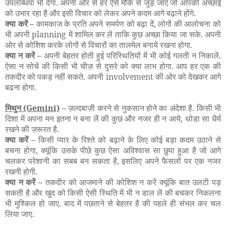
उपलब्धियां भी देगा. अपनी ओर से हर ऐसे मौके से जुड़ जाएँ जो आपकी अच्छाई
को उभार रहा है और इसी विचार को लेकर अपने कदम आगे बढ़ाने होंगे.
क्या करें –
कामकाज के प्रति अपने समर्पण को बढ़ा दें, लोगों की आलोचना को
भी अपनी planning में शामिल कर लें ताकि कुछ अच्छा किया जा सके. अपनी
ओर से कोशिश करके लोगों से विचारों का तालमेल बनाये रखना होगा.
क्या न करें –
अपनी बेहतर होती हुई परिस्थितियों में भी कोई गलती न निकालें.
ऐसा न सोचें की किसी भी चीज़ से दुसरे को क्या लाभ होगा. आप हर एक की
तकदीर को पकड़ नहीं सकते. अपनी involvement की ओर को देखकर आगे
बढना होगा.
मिथुन
(Gemini)
–
ज़ल्दबाज़ी करने से नुकसान होने का अंदेशा है. किसी भी
दिशा में अपना मन इतना न बना लें की कुछ और नजर ही न आये, थोडा सा धैर्य
रखने की ज़रूरत है.
क्या करें –
किसी प्यार के रिश्ते को बढ़ाने के लिए कोई बड़ा कदम उठाने से
बचना होगा, क्यूंकि उसके पीछे कुछ ऐसा अविश्वास सा छुपा हुआ है जो आगे
चलकर परेशानी का सबब बन सकता है, इसलिए अपने फैसलों पर एक नजर
रखनी होगी.
क्या न करें –
तकदीर को आजमाने की कोशिश न करें क्यूंकि बात उलटी पड़
सकती है और खुद को किसी ऐसी स्थिति में भी न डाल लें की बचकर निकलना
भी मुश्किल हो जाए. बाद में पछताने से बेहतर है की पहले ही संभल कर चल
लिया जाए.