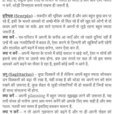
ही सही है, क्यूंकि इसी तरह के विचार से गलती हो जाती है और आप ऐसी गलती
न करें. थोड़ी विनम्रता बनाये रखना ही जरूरी है.
वृश्चिक
(Scorpio)
–
तकदीर की भूमिका अच्छी है और आप बहुत कुछ कर पा
रहे हैं, इसी के चलते आपको वो अच्छे मौके भी मिल रहे हैं की खुद को लोगों से दो
कदम आगे रखा जा सके. इस सारे प्रयास में अपनों से जुड़े रहना बहुत ज्यादा
जरूरी है.
क्या करें –
घर-परिवार में अपनों के करीब आ जाएँ और जो पहले दूरियां रही हैं
उन्हें भी अब नजदीकियों में बदल लें, ऐसा करने से ज़िन्दगी की खुशियाँ बनी रहेंगी
और तालमेल आगे बढने में मदद करेगा, जरुर ऐसा कर लें.
क्या न करें –
अपनी मेहनत के रास्ते में कोई सवाल न खड़े करें, ऐसा न सोचें की
इससे क्या होगा या उससे क्या होगा. बस उस रास्ते पर चल लें जो इस समय
आपको आगे बढने का मौका दे रहा है, इसमें कोई कमी न आने दें.
धनु
(Sagittarius)
–
कुछ दिक्कतें तो हैं लेकिन आपमें बहुत ज्यादा सोचकर
उन दिक्कतों को बढ़ा भी रखा है, यही वजह है की थोडा सा अपने मन को शांत
रखने की ज़रूरत है. कुछ सेहत से जुडी परेशानियाँ भी हो सकती हैं जिन्हें साथ
ही साथ संभालना भी होगा.
क्या करें –
अपनी planning में बहुत ज्यादा सूझबूझ लाने की ज़रूरत है. यह
तभी संभव हो पायेगा अगर आप मनन करेंगे की आपके लिए क्या सही है और क्या
गलत. गलती भरा समय है इसलिए बचकर चलना है.
क्या न करें –
न तो अपने नुकसान को बढने दें और ना ही अपनी सेहत को