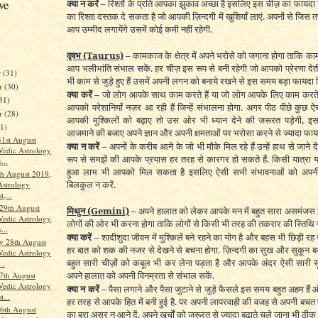
ve
क्या न करें –
रिश्तों के प्रति आपका झुकाव अच्छा है इसलिए इस चीज़ का फायदा उठ
का रिश्ता दस्तक दे सकता है जो आपकी ज़िन्दगी में खुशियाँ लाएं. अपनों से जिस
आप उम्मीद लगायेंगे उसमें कोई कमी नहीं रहेगी.
वृषभ
(Taurus)
–
कामकाज के क्षेत्र में अपने भरोसे को जगाना होगा ताकि का
आप भलीभांति संभाल सकें. हर चीज़ इस रूप से बनी रहेगी जो आपको प्रेरणा दे
r
(31)
भी काम से जुड़े हुए हैं उसमें अपनी लगन को बनाये रखने से इस समय बड़ा फायदा
r
(30)
क्या करें –
जो लोग आपके साथ काम करते हैं या जो लोग आपके लिए काम करते
31)
आपको परेशानियाँ नज़र आ रही हैं जिन्हें संभालना होगा. अगर पीठ पीछे कुछ 
er
(28)
आपकी मुश्किलों को बढ़ाए तो उस ओर भी ध्यान देने की जरूरत पड़ेगी, 
31)
आजमाने की बजाए अपने ज्ञान और अपनी क्षमताओं पर भरोसा करने से ज्यादा फाय
31st August
क्या न करें –
अपनों के करीब आने के जो भी मौके मिल रहे हैं उन्हें हाथ से जाने 
Vedic Astrology
रूप से समझें की आपके प्रयास हर तरह से कारगर हो सकते हैं. किसी यात्रा 
...
हुआ लाभ भी आपको मिल सकता है इसलिए ऐसी सभी संभावनाओं को अपन
th August 2019,
बिलकुल न करें.
Astrology
t,...
29th August
मिथुन
(Gemini)
–
अपने हालात को लेकर आपके मन में बहुत सारा असमंजस 
Vedic Astrology
लोगों की ओर भी करना होगा ताकि लोगों से किसी भी तरह की तकरार की स्तिथि 
...
क्या करें –
शादीशुदा जीवन में मुश्किलें बने रहने का योग है और बहस भी छिड़ी र
y 28th August
हर बात को शक की नजर से देखने से बचना होगा. ज़िन्दगी का सुख और सुकून बन
Vedic Astrology
बहुत सारी चीज़ों को कबूल भी कर लेना पड़ता है और आपके अंदर ऐसी सारी 
..
अपने हालात को अपनी विनम्रता से संभाल सकें.
7th August
Vedic Astrology
क्या न करें –
पैसा लगाने और पैसा जुटाने से जुड़े फैसले इस समय बहुत अहम हैं औ
t...
हर तरह से आपके हित में बनी हुई है. पर अपनी लापरवाही की वजह से अपनी बच
6th August
का बुरा असर न आने दें. अपने खर्चों को जरूरत से ज्यादा बढाते चले जाना भी ठीक न