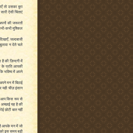
जाएँ तो उसका बुरा
ारी ऐसी चिंताएं
पनों की जरूरतों
ा कभी-कभी मुश्किल
दिखाएँ. जल्दबाजी
बुलावा न देते चले
है की ज़िन्दगी में
 के प्रति आपकी
ि भविष्य में अपने
पने मन में बिठाई
 और यही चीज़ इंसान
े आप किस रूप से
 अच्छाई यह है की
ई छोटी बात नहीं
है आपके मन में जो
 आपको इस समय बड़ी