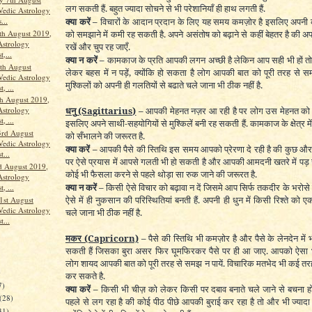
लग सकती हैं. बहुत ज्यादा सोचने से भी परेशानियाँ ही हाथ लगती हैं.
Vedic Astrology
...
क्या करें –
विचारों के आदान प्रदान के लिए यह समय कमज़ोर है इसलिए अपनी क
th August 2019,
को समझाने में कमी रह सकती है. अपने असंतोष को बढ़ाने से कहीं बेहतर है की 
Astrology
रखें और चुप रह जाएँ.
t,...
क्या न करें –
कामकाज के प्रति आपकी लगन अच्छी है लेकिन आप सही भी हों तो भ
th August
लेकर बहस में न पड़ें, क्योंकि हो सकता है लोग आपकी बात को पूरी तरह से स
Vedic Astrology
मुश्किलों को अपनी ही गलतियों से बढाते चले जाना भी ठीक नहीं है.
, ...
h August 2019,
धनु
(Sagittarius)
–
आपकी मेहनत नज़र आ रही है पर लोग उस मेहनत को स
Astrology
, ...
इसलिए अपने साथी-सहयोगियों से मुश्किलें बनी रह सकती हैं. कामकाज के क्षेत्र में भ
3rd August
को सँभालने की जरूरत है.
Vedic Astrology
क्या करें –
आपकी पैसे की स्तिथि इस समय आपको प्रेरणा दे रही है की कुछ और
t...
पर ऐसे प्रयास में आपसे गलती भी हो सकती है और आपकी आमदनी खतरे में पड़
d August 2019,
कोई भी फैसला करने से पहले थोड़ा सा रुक जाने की जरूरत है.
Astrology
क्या न करें –
किसी ऐसे विचार को बढ़ावा न दें जिसमे आप सिर्फ तकदीर के भरोसे चल
, ...
ऐसे में ही नुकसान की परिस्थितियां बनती हैं. अपनी ही धुन में किसी रिश्ते को 
1st August
Vedic Astrology
चले जाना भी ठीक नहीं है.
t...
मकर
(Capricorn)
–
पैसे की स्तिथि भी कमज़ोर है और पैसे के लेनदेन में भी 
सकती हैं जिसका बुरा असर फिर घूमफिरकर पैसे पर ही आ जाए. आपको ऐसा भ
लोग शायद आपकी बात को पूरी तरह से समझ न पायें. विचारिक मतभेद भी कई तरह क
)
कर सकते है.
7)
क्या करें –
किसी भी चीज़ को लेकर किसी पर दबाव बनाते चले जाने से बचना
(28)
पहले से लग रहा है की कोई पीठ पीछे आपकी बुराई कर रहा है तो और भी ज्यादा
31)