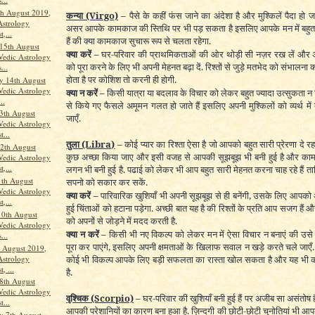
th August 2019,
कन्या
(Virgo)
–
पैसे के कहीं फंस जाने का अंदेशा है और मुश्किलें पैदा हो 
Astrology
असर आपके कामकाज की स्तिथि पर भी पड़ सकता है इसलिए आपके मन में बहुत स
t,...
हैं की क्या कामकाज सुचारू रूप से चलता रहेगा.
15th August
क्या करें –
घर-परिवार की प्राथमिकताओं की ओर थोड़ी सी नज़र रख लें और अ
Vedic Astrology
को पूरा करने के लिए भी अपनी मेहनत बढ़ा दें. रिश्तों से जुड़े मतभेद को संभालन
...
होता है पर कोशिश तो करनी ही होगी.
y 14th August
Vedic Astrology
क्या न करें –
किसी यात्रा या बदलाव के विचार को लेकर बहुत ज्यादा उत्सुकता न 
..
से किये गए फैसले अमूमन गलत हो जाते हैं इसलिए अपनी मुश्किलों को व्यर्थ में 
3th August
जाएँ.
Vedic Astrology
t...
तुला
(Libra)
–
कोई प्यार का रिश्ता ऐसा है जो आपको बहुत सारी प्रेरणा दे रहा 
2th August
कुछ अच्छा किया जाए और इसी वजह से आपकी सूझबूझ भी बनी हुई है और काम
Vedic Astrology
t,...
लगन भी बनी हुई है. पढाई को लेकर भी आप बहुत सारी मेहनत करना चाह रहे हैं ताक
th August
सपनो को सकार कर सकें.
Vedic Astrology
क्या करें –
पारिवारिक खुशियाँ भी अपनी सूझबूझ से ही बनेंगी, उसके लिए आपको अ
t,...
हुई चिंताओं को हटाना पड़ेगा. अच्छी बात यह है की रिश्तों के प्रति आप सजग हैं
10th August
को अपनों से जोड़ने में मदद करती है.
Vedic Astrology
क्या न करें –
किसी भी नए विकल्प को लेकर मन में ऐसा विचार न बनाएं की उस
...
पूरा कर पाएंगे, इसलिए अपनी क्षमताओं के खिलाफ सवाल न खड़े करते चले जाएँ.
h August 2019,
Astrology
कोई भी विकल्प आपके लिए बड़ी सफलता का रास्ता खोल सकता है और यह भी को
, ...
है.
8th August
Vedic Astrology
वृश्चिक
(Scorpio)
–
घर-परिवार की खुशियाँ बनी हुई हैं पर अजीब सा असंतोष 
t...
आपकी परेशानियों का कारण बना हुआ है. ज़िन्दगी की छोटी-छोटी चुनोतियां भी
y 7th August