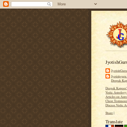
JyotishGur
JyotishGur
Jyotishguru
Deepak Ka
Deepak Kapoor
Vedic Astrology
Articles on Astr
Client Testimoni
Discuss Vedic A
Share
|
Translate