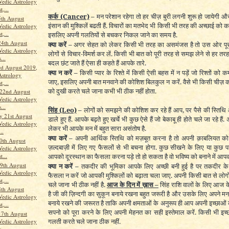
Vedic Astrology
t,...
कर्क
(Cancer)
–
मन परेशान रहेगा तो हर चीज़ बुरी लगनी शुरू हो जायेगी औ
th August
इंसान की मुश्किलें बढती हैं. विचारों का मतभेद भी किसी भी तरह की अच्छाई को 
Vedic Astrology
t,...
इसलिए अपनी गलतियों से बचकर निकल जाने का समय है.
24th August
क्या करें –
अगर सेहत को लेकर किसी भी तरह का असमंजस है तो उस ओर पूरा 
Vedic Astrology
लोगों से विचार-विमर्श कर लें. किसी भी बात को पूरी तरह से समझ लेने से हर तरह
...
बदल छंट जाते हैं ऐसा ही कहते हैं आपके तारे.
rd August 2019,
क्या न करें –
किसी प्यार के रिश्ते में किसी ऐसी बहस में न पड़ें जो रिश्तों क
Astrology
जाए, इसलिए अपनी बात मनवाने की कोशिश बिलकुल न करें. वैसे भी किसी चीज़ 
t,...
को दुखी करते चले जाना कभी भी ठीक नहीं होता.
 22nd August
Vedic Astrology
...
सिंह
(Leo)
–
लोगों को समझने की कोशिश कर रहे हैं आप, पर पैसे की स्तिथि 
 21st August
डाले हुए हैं. आपके बढ़ते हुए खर्चे भी कुछ ऐसे हैं जो बेकाबू ही होते चले जा रहे ह
Vedic Astrology
लेकर भी आपके मन में बहुत सारा असंतोष है.
..
क्या करें –
अपनी आर्थिक स्तिथि को मज़बूत करना है तो अपनी क़ाबलियत को
0th August
ज़ल्दबाज़ी में लिए गए फैसलों से भी बचना होगा. कुछ सीखने के लिए या कुछ 
Vedic Astrology
t...
आपको दूरस्थान का फैसला करना पड़े तो हो सकता है वो भविष्य को बनाने में आप
9th August
क्या न करें –
तकदीर की भूमिका आपके लिए अच्छी बनी हुई है पर तकदीर के
Vedic Astrology
फैसला न करें जो आपकी मुश्किलों को बढ़ाता चला जाए. अपनी किसी बात से लोग
t,...
चले जाना भी ठीक नहीं है.
आज के दिन में ख़ास –
सिंह राशि वालों के लिए आज क
th August
है जी की ज़िन्दगी का सुकून बनाये रखना बहुत जरूरी है और उसके लिए अपने मन में
Vedic Astrology
बनाये रखने की जरूरत है ताकि अपनी क्षमताओं के अनुरूप ही आप अपनी इच्छाओ
t,...
सपनो को पूरा करने के लिए अपनी मेहनत का सही इस्तेमाल करें. किसी भी इच
17th August
गलती करते चले जाना ठीक नहीं.
Vedic Astrology
...