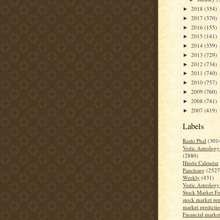
2018
(354)
►
2017
(370)
►
2016
(155)
►
2015
(141)
►
2014
(359)
►
2013
(729)
►
2012
(734)
►
2011
(740)
►
2010
(757)
►
2009
(760)
►
2008
(741)
►
2007
(419)
►
Labels
Rashi Phal
(301
Vedic Astrology
(2880)
Hindu Calendar
Panchang
(2527
Weekly
(431)
Vedic Astrology
Stock Market Fo
stock market pre
market predicti
Financial market