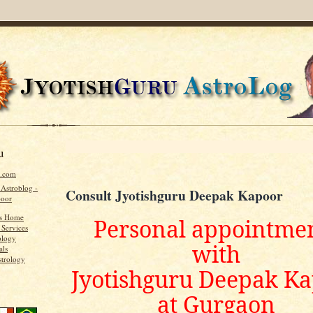
u
u.com
 Astroblog -
Consult Jyotishguru Deepak Kapoor
poor
's Home
Personal appointme
 Services
ology
with
als
strology
Jyotishguru Deepak K
at Gurgaon