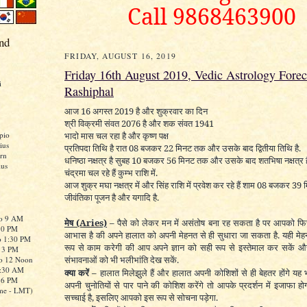
Call 9868463900
nd
FRIDAY, AUGUST 16, 2019
Friday 16th August 2019, Vedic Astrology Forec
i
Rashiphal
आज 16 अगस्त 2019 है और शुक्रवार का दिन
श्री विक्रमी संवत 207
6
है और शक संवत 194
1
भादो मास चल रहा है और कृष्ण पक्ष
pio
ius
प्रतिपदा तिथि है रात 08 बजकर 22 मिनट तक और उसके बाद द्वितीया तिथि है.
rn
धनिष्ठा नक्षत्र है सुबह 10 बजकर 56 मिनट तक और उसके बाद शतभिषा नक्षत्र ह
ius
चंद्रमा चल रहे हैं कुम्भ राशि में.
आज शुक्र मघा नक्षत्र में और सिंह राशि में प्रवेश कर रहे हैं शाम 08 बजकर 39 
जीवंतिका पूजन है और यगादि है.
to 9 AM
मेष
(Aries)
–
पैसे को लेकर मन में असंतोष बना रह सकता है पर आपको फ
:30 PM
आभास है की अपने हालात को अपनी मेहनत से ही सुधारा जा सकता है. यही 
o 1:30 PM
रूप से काम करेगी की आप अपने ज्ञान को सही रूप से इस्तेमाल कर सकें 
o 3 PM
संभावनाओं को भी भलीभांति देख सकें.
to 12 Noon
0:30 AM
क्या करें –
हालात मिलेझुले हैं और हालात अपनी कोशिशों से ही बेहतर होंगे यह 
o 6 PM
अपनी चुनोतियों से पार पाने की कोशिश करेंगे तो आपके प्रदर्शन में इजाफा 
me - LMT)
सच्चाई है, इसलिए आपको इस रूप से सोचना पड़ेगा.