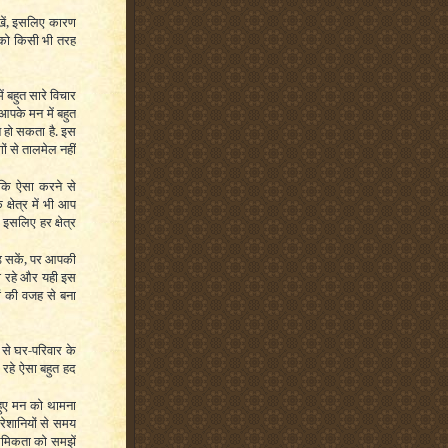
खें, इसलिए कारण
ी को किसी भी तरह
ें बहुत सारे विचार
आपके मन में बहुत
न हो सकता है. इस
ं से तालमेल नहीं
ंकि ऐसा करने से
्षेत्र में भी आप
इसलिए हर क्षेत्र
ड़ सकें, पर आपकी
ा रहे और यही इस
ं की वजह से बना
से घर-परिवार के
 रहे ऐसा बहुत हद
ुए मन को थामना
परेशानियों से समय
थमिकता को समझें