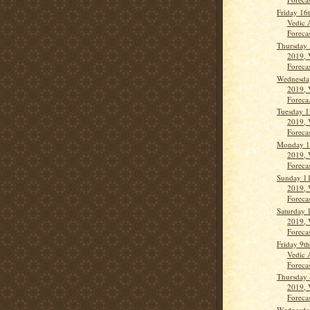
Friday 16
Vedic 
Forecas
Thursday 
2019, 
Forecas
Wednesda
2019, 
Foreca.
Tuesday 1
2019, 
Forecas
Monday 1
2019, 
Forecas
Sunday 11
2019, 
Forecas
Saturday 
2019, 
Forecas
Friday 9t
Vedic 
Forecast
Thursday 
2019, 
Forecas
Wednesda