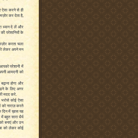
र ऐसा करने से ही
कमज़ोर कर देता है,
ध्यान दे लें और
 की परेशानियों के
ो कमज़ोर करता चला
को लेकर अपने मन
आपको परेशानी में
ैं. अपनी आमदनी को
 बढ़ाना होगा और
पढने के लिए अगर
की मदद करे.
 भरोसे कोई ऐसा
ों को नाराज़ करते
े दिन में ख़ास यह
 बहुत सारा धैर्य
ं को बनाएं और उन
्छा को लेकर कोई