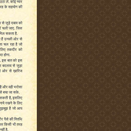
ा लें. कोई प्यार
 तरह के सहयोग की
म से जुड़े दबाव को
ती चली जाए. जिस
 मिल सकता है.
 हैं उनकी ओर से
ऐसा चल रहा है जो
इसलिए तकदीर को
दा होगा.
दें. इस बात को इस
या बदलाव से जुड़ा
ी ओर से ख़ारिज
है और वही भरोसा
से बचा जा सके.
ह सकती है, इसलिए
ाये रखने के लिए
सूझबूझ है जो आप
र पैसे की स्तिथि
त पर किसी भी तरह
हीं है.