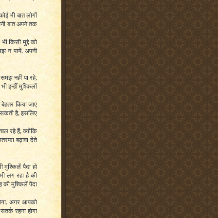
ोई भी बात लोगों
अपनी बात अपने तक
ी किसी मुद्दे को
मझ न पायें. अपनी
मझ नहीं पा रहे,
ी इन्हीं मुश्किलों
 बेहतर किया जाए
 सकती है, इसलिए
 रहे हैं, क्योंकि
एकतरफा बढ़ावा देते
मुश्किलें पैदा हो
ी लग रहा है की
ी मुश्किलें पैदा
 होगा. अगर आपको
 सतर्क रहना होगा