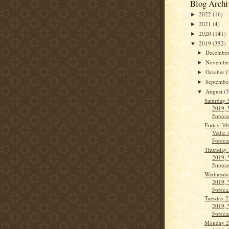
Blog Archi
2022
(16)
►
2021
(4)
►
2020
(141)
►
2019
(352)
▼
Decembe
►
Novembe
►
October
(
►
Septemb
►
August
(
▼
Saturday 
2019, 
Forecas
Friday 30
Vedic 
Forecas
Thursday 
2019, 
Forecas
Wednesda
2019, 
Foreca.
Tuesday 2
2019, 
Forecas
Monday 2