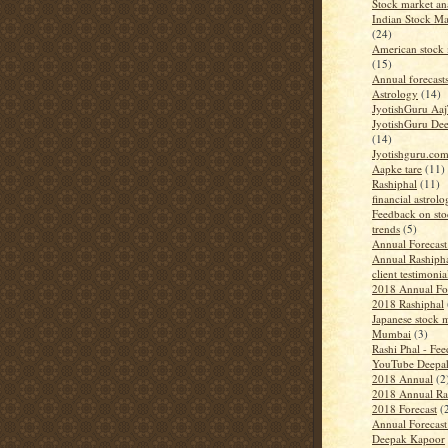
Stock market an
Indian Stock Ma
(24)
American stock 
(15)
Annual forecast
Astrology
(14)
JyotishGuru Aa
JyotishGuru De
(14)
Jyotishguru.co
Aapke tare
(11)
Rashiphal
(11)
financial astrol
Feedback on sto
trends
(5)
Annual Forecas
Annual Rashiph
client testimonia
2018 Annual Fo
2018 Rashiphal
Japanese stock m
Mumbai
(3)
Rashi Phal - Fe
YouTube Deepa
2018 Annual
(2
2018 Annual Ra
2018 Forecast
(
Annual Forecas
Deepak Kapoor