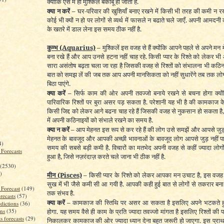
क्योंकि ऐसे में ही मुश्किलें बेकाबू हो जाती हैं.
क्या न करें –
घर-परिवार की खुशियाँ बनाए रखने में किसी भी तरह की कमी न र
कोई भी क्यों न हो पर लोगों से व्यर्थ में फासले न बढाते चले जाएँ. अपनी आमदन
के खतरे में डाल लेना इस समय ठीक नहीं है.
कुम्भ
(Aquarius)
–
मुश्किलें इस वजह से हैं क्योंकि आपने पहले से अपने मन म
बना रखे हैं और आप उनसे हटना नहीं चाह रहे. किसी प्यार के रिश्ते को लेकर भी 
सारा असंतोष बढ़ता चला जा रहा है जिसकी वजह से रिश्तों को संभालना भी कठि
बात को समझ लें की जब तक आप अपनी मानसिकता को नहीं सुधारेंगे तब तक लोगो
बिठा पाएंगे.
क्या करें –
सिर्फ काम की ओर अपनी तवज्जो बनाये रखने से बचना होगा क्यो
पारिवारिक रिश्तों पर बुरा असर पड़ सकता है. परेशानी यह भी है की कामकाज के क
किसी जिद्द को लेकर आगे बढना चाह रहे हैं जिसकी वजह से नुकसान हो सकता है, 
में अपनी कठिनाइयों को संभाले रखने का समय है.
क्या न करें –
आप मेहनत इस रूप से कर रहे हैं की लोग उसे समझें और आपसे जु
मेहनत के बावजूद और आपकी अच्छी भावनाओं के बावजूद लोग आपसे जुड़ नहीं प
4)
समय की सबसे बड़ी कमी है. विचारों का मतभेद अपनी वजह से कहीं ज्यादा लोगो
 Forecasts
हुआ है, जिसे नज़रंदाज़ करते चले जाना भी ठीक नहीं है.
(2530)
)
मीन
(Pisces)
–
किसी प्यार के रिश्ते को लेकर आपका मन उचाट है, इस वजह 
सुख में भी जैसे कमी सी आ गयी है. आपकी कही हुई बात से लोगों से तकरार बना
 Forecast
(149)
तक संभव है.
recasts
(57)
क्या करें –
कामकाज की स्तिथि पर असर आ सकता है इसलिए अपने भटकते ह
dictions
(36)
ons
(35)
होगा. यह समय वैसे ही काम के प्रति ज्यादा तवज्जो मांगता है इसलिए रिश्तों की 
s forecasts
(29)
निकालकर कामकाज की ओर ज्यादा ध्यान देना बहुत जरूरी हो जाएगा. इस प्रा