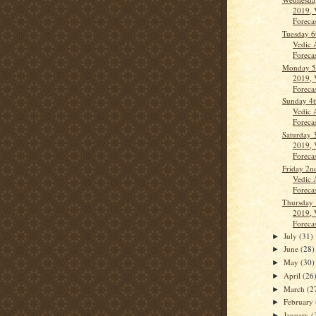
2019, 
Forecas
Tuesday 6
Vedic 
Forecas
Monday 5
2019, 
Forecast
Sunday 4t
Vedic 
Forecast
Saturday 
2019, 
Forecas
Friday 2n
Vedic 
Forecast
Thursday 
2019, 
Forecas
July
(31)
►
June
(28)
►
May
(30)
►
April
(26
►
March
(2
►
February
►
January
(
►