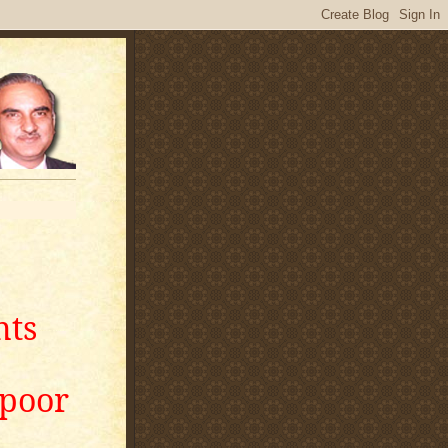
nts
apoor