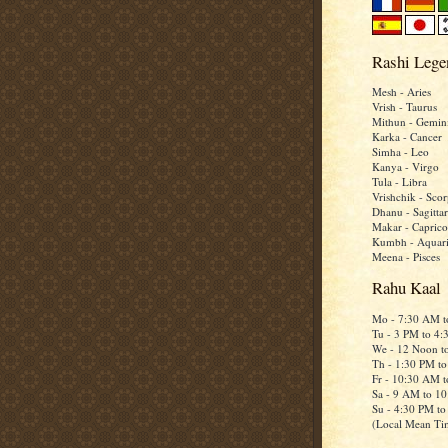
Rashi Lege
Mesh - Aries
Vrish - Taurus
Mithun - Gemin
Karka - Cancer
Simha - Leo
Kanya - Virgo
Tula - Libra
Vrishchik - Scor
Dhanu - Sagittar
Makar - Caprico
Kumbh - Aquar
Meena - Pisces
Rahu Kaal
Mo - 7:30 AM 
Tu - 3 PM to 4
We - 12 Noon t
Th - 1:30 PM t
Fr - 10:30 AM 
Sa - 9 AM to 1
Su - 4:30 PM t
(Local Mean Ti