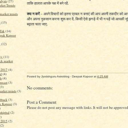
alysis
(27)
ताकि हालात आपके पक्ष में बने रहें.
rket Trends
क्या न करें –
अपने विचारों को इतना प्रबल न बनाएं की आप अपनी तकदीर को आज़म
market trends
और अपना नुकसान करना शुरू कर दें. किसी ऐसे झगड़े में भी न पड़ें जो आपकी मुश्कि
s
(15)
बढ़ाता चला जाए.
jTak
(14)
epak Kapoor
m
(12)
ogy
(11)
ck market
t 2017
(4)
al
(4)
Posted by Jyotishguru Astroblog - Deepak Kapoor
at
4:25 AM
ls
(4)
recast
(3)
(3)
No comments:
arket trends
(3)
edback
(3)
Post a Comment
k Kapoor
(3)
Please do not post any message with links. It will not be approved
)
shiphal
(2)
2)
t 2015
(2)
(2)