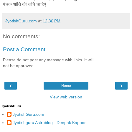
पंचक शांति की जनि चाहिऐ
JyotishGuru.com
at
12:30 PM
No comments:
Post a Comment
Please do not post any message with links. It will
not be approved.
‹
›
Home
View web version
JyotishGuru
JyotishGuru.com
Jyotishguru Astroblog - Deepak Kapoor